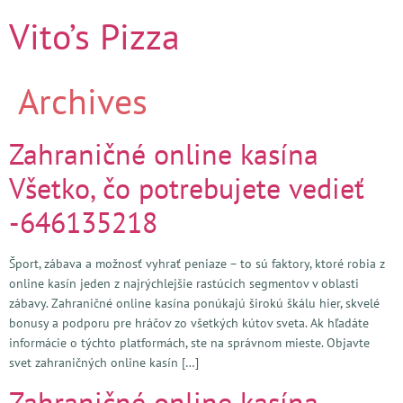
Vito’s Pizza
Archives
Zahraničné online kasína
Všetko, čo potrebujete vedieť
-646135218
Šport, zábava a možnosť vyhrať peniaze – to sú faktory, ktoré robia z
online kasín jeden z najrýchlejšie rastúcich segmentov v oblasti
zábavy. Zahraničné online kasína ponúkajú širokú škálu hier, skvelé
bonusy a podporu pre hráčov zo všetkých kútov sveta. Ak hľadáte
informácie o týchto platformách, ste na správnom mieste. Objavte
svet zahraničných online kasín […]
Zahraničné online kasína