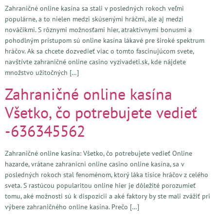
Zahraničné online kasína sa stali v posledných rokoch veľmi
populárne, a to nielen medzi skúsenými hráčmi, ale aj medzi
nováčikmi. S rôznymi možnosťami hier, atraktívnymi bonusmi a
pohodlným prístupom sú online kasína lákavé pre široké spektrum
hráčov. Ak sa chcete dozvedieť viac o tomto fascinujúcom svete,
navštívte zahraničné online casino vyzivadeti.sk, kde nájdete
množstvo užitočných […]
Zahraničné online kasína
Všetko, čo potrebujete vedieť
-636345562
Zahraničné online kasína: Všetko, čo potrebujete vedieť Online
hazarde, vrátane zahranicni online casino online kasína, sa v
posledných rokoch stal fenoménom, ktorý láka tisíce hráčov z celého
sveta. S rastúcou popularitou online hier je dôležité porozumieť
tomu, aké možnosti sú k dispozícii a aké faktory by ste mali zvážiť pri
výbere zahraničného online kasína. Prečo […]