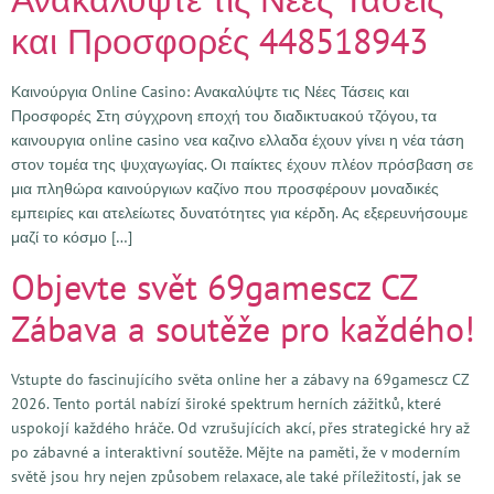
και Προσφορές 448518943
Καινούργια Online Casino: Ανακαλύψτε τις Νέες Τάσεις και
Προσφορές Στη σύγχρονη εποχή του διαδικτυακού τζόγου, τα
καινουργια online casino νεα καζινο ελλαδα έχουν γίνει η νέα τάση
στον τομέα της ψυχαγωγίας. Οι παίκτες έχουν πλέον πρόσβαση σε
μια πληθώρα καινούργιων καζίνο που προσφέρουν μοναδικές
εμπειρίες και ατελείωτες δυνατότητες για κέρδη. Ας εξερευνήσουμε
μαζί το κόσμο […]
Objevte svět 69gamescz CZ
Zábava a soutěže pro každého!
Vstupte do fascinujícího světa online her a zábavy na 69gamescz CZ
2026. Tento portál nabízí široké spektrum herních zážitků, které
uspokojí každého hráče. Od vzrušujících akcí, přes strategické hry až
po zábavné a interaktivní soutěže. Mějte na paměti, že v moderním
světě jsou hry nejen způsobem relaxace, ale také příležitostí, jak se