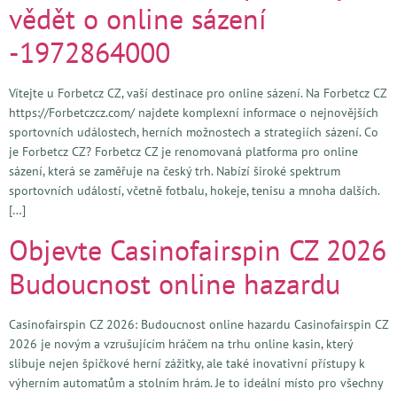
vědět o online sázení
-1972864000
Vítejte u Forbetcz CZ, vaší destinace pro online sázení. Na Forbetcz CZ
https://Forbetczcz.com/ najdete komplexní informace o nejnovějších
sportovních událostech, herních možnostech a strategiích sázení. Co
je Forbetcz CZ? Forbetcz CZ je renomovaná platforma pro online
sázení, která se zaměřuje na český trh. Nabízí široké spektrum
sportovních událostí, včetně fotbalu, hokeje, tenisu a mnoha dalších.
[…]
Objevte Casinofairspin CZ 2026
Budoucnost online hazardu
Casinofairspin CZ 2026: Budoucnost online hazardu Casinofairspin CZ
2026 je novým a vzrušujícím hráčem na trhu online kasin, který
slibuje nejen špičkové herní zážitky, ale také inovativní přístupy k
výherním automatům a stolním hrám. Je to ideální místo pro všechny