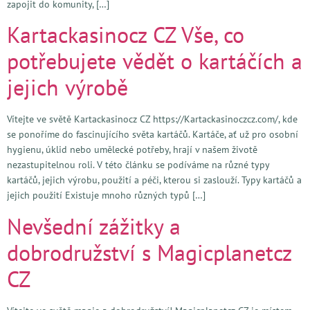
zapojit do komunity, […]
Kartackasinocz CZ Vše, co
potřebujete vědět o kartáčích a
jejich výrobě
Vítejte ve světě Kartackasinocz CZ https://Kartackasinoczcz.com/, kde
se ponoříme do fascinujícího světa kartáčů. Kartáče, ať už pro osobní
hygienu, úklid nebo umělecké potřeby, hrají v našem životě
nezastupitelnou roli. V této článku se podíváme na různé typy
kartáčů, jejich výrobu, použití a péči, kterou si zaslouží. Typy kartáčů a
jejich použití Existuje mnoho různých typů […]
Nevšední zážitky a
dobrodružství s Magicplanetcz
CZ