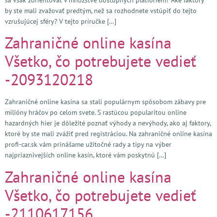
by ste mali zvažovať predtým, než sa rozhodnete vstúpiť do tejto
vzrušujúcej sféry? V tejto príručke […]
Zahraničné online kasína
Všetko, čo potrebujete vedieť
-2093120218
Zahraničné online kasína sa stali populárnym spôsobom zábavy pre
milióny hráčov po celom svete. S rastúcou popularitou online
hazardných hier je dôležité poznať výhody a nevýhody, ako aj faktory,
ktoré by ste mali zvážiť pred registráciou. Na zahraničné online kasína
profi-car.sk vám prinášame užitočné rady a tipy na výber
najpriaznivejších online kasín, ktoré vám poskytnú […]
Zahraničné online kasína
Všetko, čo potrebujete vedieť
-2110617156