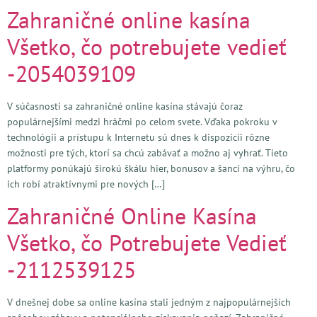
Zahraničné online kasína
Všetko, čo potrebujete vedieť
-2054039109
V súčasnosti sa zahraničné online kasína stávajú čoraz
populárnejšími medzi hráčmi po celom svete. Vďaka pokroku v
technológii a prístupu k Internetu sú dnes k dispozícii rôzne
možnosti pre tých, ktorí sa chcú zabávať a možno aj vyhrať. Tieto
platformy ponúkajú širokú škálu hier, bonusov a šancí na výhru, čo
ich robí atraktívnymi pre nových […]
Zahraničné Online Kasína
Všetko, čo Potrebujete Vedieť
-2112539125
V dnešnej dobe sa online kasína stali jedným z najpopulárnejších