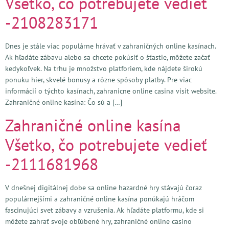
Všetko, čo potrebujete vedieť
-2108283171
Dnes je stále viac populárne hrávať v zahraničných online kasínach.
Ak hľadáte zábavu alebo sa chcete pokúsiť o šťastie, môžete začať
kedykoľvek. Na trhu je množstvo platforiem, kde nájdete širokú
ponuku hier, skvelé bonusy a rôzne spôsoby platby. Pre viac
informácií o týchto kasínach, zahranicne online casina visit website.
Zahraničné online kasína: Čo sú a […]
Zahraničné online kasína
Všetko, čo potrebujete vedieť
-2111681968
V dnešnej digitálnej dobe sa online hazardné hry stávajú čoraz
populárnejšími a zahraničné online kasína ponúkajú hráčom
fascinujúci svet zábavy a vzrušenia. Ak hľadáte platformu, kde si
môžete zahrať svoje obľúbené hry, zahraničné online casino