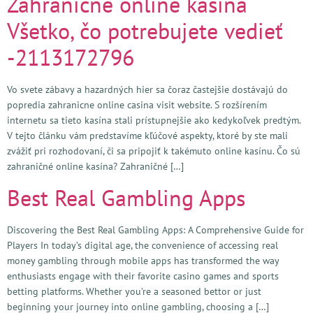
Zahraničné online kasína
Všetko, čo potrebujete vedieť
-2113172796
Vo svete zábavy a hazardných hier sa čoraz častejšie dostávajú do
popredia zahranicne online casina visit website. S rozšírením
internetu sa tieto kasína stali prístupnejšie ako kedykoľvek predtým.
V tejto článku vám predstavíme kľúčové aspekty, ktoré by ste mali
zvážiť pri rozhodovaní, či sa pripojiť k takémuto online kasínu. Čo sú
zahraničné online kasína? Zahraničné […]
Best Real Gambling Apps
Discovering the Best Real Gambling Apps: A Comprehensive Guide for
Players In today’s digital age, the convenience of accessing real
money gambling through mobile apps has transformed the way
enthusiasts engage with their favorite casino games and sports
betting platforms. Whether you’re a seasoned bettor or just
beginning your journey into online gambling, choosing a […]