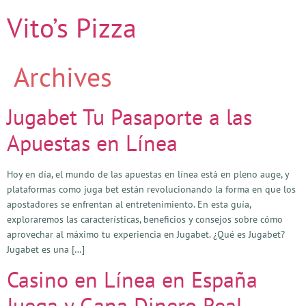
Vito’s Pizza
Archives
Jugabet Tu Pasaporte a las
Apuestas en Línea
Hoy en día, el mundo de las apuestas en línea está en pleno auge, y
plataformas como juga bet están revolucionando la forma en que los
apostadores se enfrentan al entretenimiento. En esta guía,
exploraremos las características, beneficios y consejos sobre cómo
aprovechar al máximo tu experiencia en Jugabet. ¿Qué es Jugabet?
Jugabet es una […]
Casino en Línea en España
Juega y Gana Dinero Real