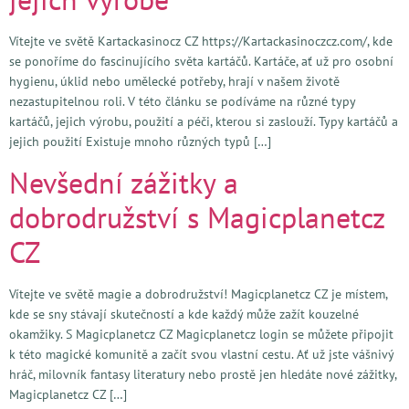
Vítejte ve světě Kartackasinocz CZ https://Kartackasinoczcz.com/, kde
se ponoříme do fascinujícího světa kartáčů. Kartáče, ať už pro osobní
hygienu, úklid nebo umělecké potřeby, hrají v našem životě
nezastupitelnou roli. V této článku se podíváme na různé typy
kartáčů, jejich výrobu, použití a péči, kterou si zaslouží. Typy kartáčů a
jejich použití Existuje mnoho různých typů […]
Nevšední zážitky a
dobrodružství s Magicplanetcz
CZ
Vítejte ve světě magie a dobrodružství! Magicplanetcz CZ je místem,
kde se sny stávají skutečností a kde každý může zažít kouzelné
okamžiky. S Magicplanetcz CZ Magicplanetcz login se můžete připojit
k této magické komunitě a začít svou vlastní cestu. Ať už jste vášnivý
hráč, milovník fantasy literatury nebo prostě jen hledáte nové zážitky,
Magicplanetcz CZ […]