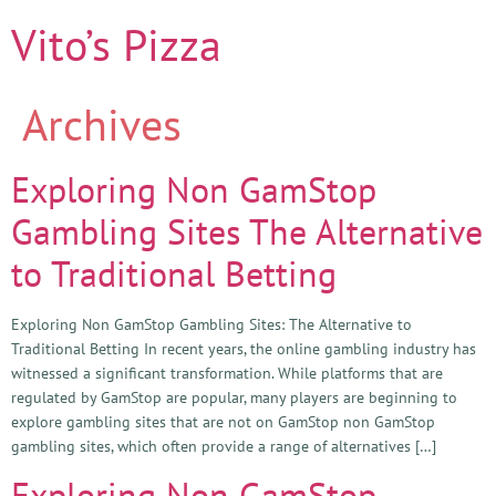
Vito’s Pizza
Archives
Exploring Non GamStop
Gambling Sites The Alternative
to Traditional Betting
Exploring Non GamStop Gambling Sites: The Alternative to
Traditional Betting In recent years, the online gambling industry has
witnessed a significant transformation. While platforms that are
regulated by GamStop are popular, many players are beginning to
explore gambling sites that are not on GamStop non GamStop
gambling sites, which often provide a range of alternatives […]
Exploring Non GamStop