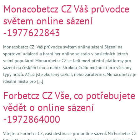
Monacobetcz CZ Váš průvodce
světem online sázení
-1977622843
Monacobetcz CZ: Váš průvodce světem online sázení Sázení na
sportovní události a hraní her online se stalo v posledních letech
velmi populární. Monacobetcz CZ se řadí mezi přední platformy pro
sázení na českém trhu a nabízí širokou škálu možností pro všechny
typy hráčů. Ať už jste zkušený sázkař, nebo začátečník, Monacobetcz je
ideální místo pro […]
Forbetcz CZ Vše, co potřebujete
vědět o online sázení
-1972864000
Vítejte u Forbetcz CZ, vaší destinace pro online sázení. Na Forbetcz CZ