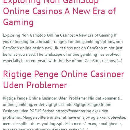
Online Casinos A New Era of
Gaming
Exploring Non GamStop Online Casinos: A New Era of Gaming If
you’re looking for a broader range of online gambling options, non
GamStop online casino new UK casinos not on GamStop might just
be what you need. The landscape of online gambling has evolved,
especially in recent years with the rise of non GamStop casinos, […]
Rigtige Penge Online Casinoer
Uden Problemer
Rigtige Penge Online Casinoer Uden Problemer Når det kommer til
online gambling, er det vigtigt at finde Rigtige Penge Online
Casinoer uden ROFUS Bedste https://fmmontering.dk/ uden
problemer. Mange spillere ønsker at have en sjov og sikker oplevelse,
mens de spiller deres yndlingsspil. Men med så mange muligheder,
hvordan kan man så vælge det rette casino? […]