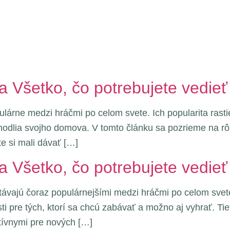
a Všetko, čo potrebujete vedi
pulárne medzi hráčmi po celom svete. Ich popularita rast
odlia svojho domova. V tomto článku sa pozrieme na rôz
te si mali dávať […]
a Všetko, čo potrebujete vedi
távajú čoraz populárnejšími medzi hráčmi po celom svete
ti pre tých, ktorí sa chcú zabávať a možno aj vyhrať. Tie
ktívnymi pre nových […]