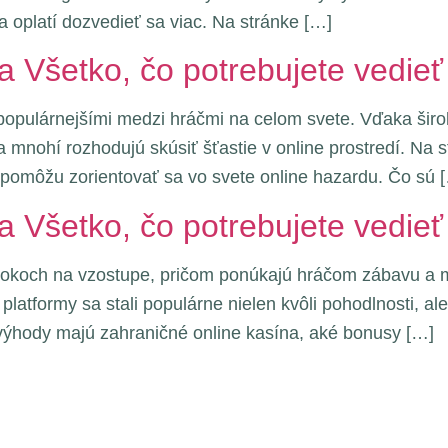
a oplatí dozvedieť sa viac. Na stránke […]
a Všetko, čo potrebujete vedi
 populárnejšími medzi hráčmi na celom svete. Vďaka šir
a mnohí rozhodujú skúsiť šťastie v online prostredí. Na 
m pomôžu zorientovať sa vo svete online hazardu. Čo sú 
a Všetko, čo potrebujete vedie
 rokoch na vzostupe, pričom ponúkajú hráčom zábavu a
 platformy sa stali populárne nielen kvôli pohodlnosti, ale
evýhody majú zahraničné online kasína, aké bonusy […]