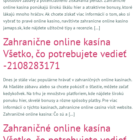
spôsobov zábavy a potenciálneho získavania peňazí. Zahraničné
online kasína ponúkajú širokú škálu hier a atraktívne bonusy, ktoré
lákajú mnoho hráčov. Ak chcete získať viac informácií o tom, ako si
vybrať to pravé online kasíno, navštívte zahranicne online kasino
jamaps.sk, kde nájdete užitočné tipy a recenzie. […]
Zahranične online kasína
Všetko, čo potrebujete vedieť
-2108283171
Dnes je stále viac populárne hrávať v zahraničných online kasínach.
Ak hľadáte zábavu alebo sa chcete pokúsiť o šťastie, môžete začať
kedykoľvek. Na trhu je množstvo platforiem, kde nájdete širokú
ponuku hier, skvelé bonusy a rôzne spôsoby platby. Pre viac
informácií o týchto kasínach, zahranicne online casina visit website.
Zahraničné online kasína: Čo sú a […]
Zahraničné online kasína
Všetko, čo potrebujete vedieť