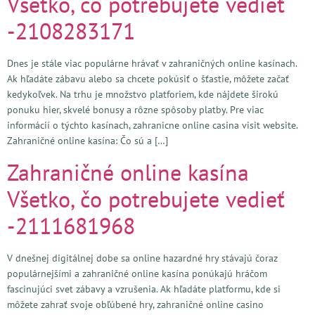
Všetko, čo potrebujete vedieť
-2108283171
Dnes je stále viac populárne hrávať v zahraničných online kasínach.
Ak hľadáte zábavu alebo sa chcete pokúsiť o šťastie, môžete začať
kedykoľvek. Na trhu je množstvo platforiem, kde nájdete širokú
ponuku hier, skvelé bonusy a rôzne spôsoby platby. Pre viac
informácií o týchto kasínach, zahranicne online casina visit website.
Zahraničné online kasína: Čo sú a […]
Zahraničné online kasína
Všetko, čo potrebujete vedieť
-2111681968
V dnešnej digitálnej dobe sa online hazardné hry stávajú čoraz
populárnejšími a zahraničné online kasína ponúkajú hráčom
fascinujúci svet zábavy a vzrušenia. Ak hľadáte platformu, kde si
môžete zahrať svoje obľúbené hry, zahraničné online casino