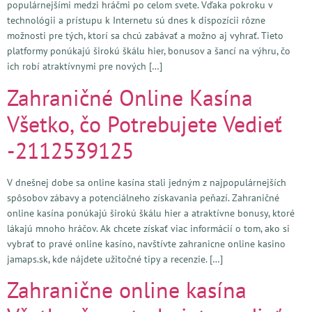
populárnejšími medzi hráčmi po celom svete. Vďaka pokroku v
technológii a prístupu k Internetu sú dnes k dispozícii rôzne
možnosti pre tých, ktorí sa chcú zabávať a možno aj vyhrať. Tieto
platformy ponúkajú širokú škálu hier, bonusov a šancí na výhru, čo
ich robí atraktívnymi pre nových […]
Zahraničné Online Kasína
Všetko, čo Potrebujete Vedieť
-2112539125
V dnešnej dobe sa online kasína stali jedným z najpopulárnejších
spôsobov zábavy a potenciálneho získavania peňazí. Zahraničné
online kasína ponúkajú širokú škálu hier a atraktívne bonusy, ktoré
lákajú mnoho hráčov. Ak chcete získať viac informácií o tom, ako si
vybrať to pravé online kasíno, navštívte zahranicne online kasino
jamaps.sk, kde nájdete užitočné tipy a recenzie. […]
Zahranične online kasína