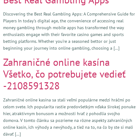
Discovering the Best Real Gambling Apps: A Comprehensive Guide for
Players In today’s digital age, the convenience of accessing real
money gambling through mobile apps has transformed the way
enthusiasts engage with their favorite casino games and sports
betting platforms. Whether you’re a seasoned bettor or just
beginning your journey into online gambling, choosing a […]
Zahraničné online kasína
Všetko, čo potrebujete vedieť
-2108591328
Zahraničné online kasína sa stali veľmi populárne medzi hráčmi po
celom svete. Ich popularita rastie predovšetkým vďaka širokej ponuke
hier, atraktívnym bonusom a možnosti hrať z pohodlia svojho
domova. V tomto článku sa pozrieme na rôzne aspekty zahraničných
online kasín, ich výhody a nevýhody, a tiež na to, na čo by ste si mali
dávať […]