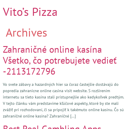
Vito’s Pizza
Archives
Zahraničné online kasína
Všetko, čo potrebujete vedieť
-2113172796
Vo svete zábavy a hazardných hier sa čoraz častejšie dostávajú do
popredia zahranicne online casina visit website. S rozšírením
internetu sa tieto kasína stali prístupnejšie ako kedykoľvek predtým.
V tejto článku vám predstavíme kľúčové aspekty, ktoré by ste mali
zvážiť pri rozhodovaní, či sa pripojiť k takémuto online kasínu. Čo sú
zahraničné online kasína? Zahraničné […]
Best Real Gambling Apps