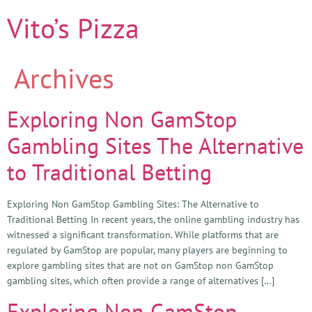
Vito’s Pizza
Archives
Exploring Non GamStop
Gambling Sites The Alternative
to Traditional Betting
Exploring Non GamStop Gambling Sites: The Alternative to
Traditional Betting In recent years, the online gambling industry has
witnessed a significant transformation. While platforms that are
regulated by GamStop are popular, many players are beginning to
explore gambling sites that are not on GamStop non GamStop
gambling sites, which often provide a range of alternatives […]
Exploring Non GamStop