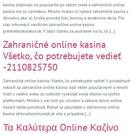
kasína získavajú na popularite po celom svete a zahraničné online
kasína nie sú výnimkou. Mnoho hráčov si vyberá zahraničné kasína z
dôvodov, ako sú široká ponuka hier, bonusy a atraktívne akcie. Pre
viac informácií navštívte zahraničné online kasína
prestredoskolakov.sk. V tejto článku sa pozrieme na to, čo […]
Zahraničné online kasína
Všetko, čo potrebujete vedieť
-2110825750
Zahraničné online kasína: Všetko, čo potrebujete vedieť V posledných
rokoch sa zahraničné online kasína stali veľmi populárnymi a mnohí
hráči z celého sveta sa rozhodli vyskúšať svoje šťastie na týchto
platformách. Mnoho z nás túži po vzrušení a zábave, ktoré online
hazard môže ponúknuť. Pokiaľ sa zaujímate o zahranicne online
kasina airbrushcentrumsk.sk site a prípadne […]
Τα Καλύτερα Online Καζίνο