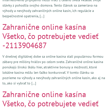
stávky z pohodlia svojho domova. Tento článok sa zameriava na
výhody a nevýhody zahraničných online kasín, ich regulácie a
bezpečnostné opatrenia, […]
Zahranične online kasína
Všetko, čo potrebujete vedieť
-2113904687
V dnešnej digitálnej dobe sa online kasína stali populárnou formou
zábavy pre milióny hráčov po celom svete. Zahraničné online kasína
ponúkajú širokú škálu hier, atraktívne bonusy a možnosti, ktoré
lokálne kasína môžu len ťažko konkurovať. V tomto článku sa
pozrieme na výhody a nevýhody zahraničných online kasín, ako aj na
to, ako si vybrať to […]
Zahranične online kasína
Všetko, čo potrebujete vedieť