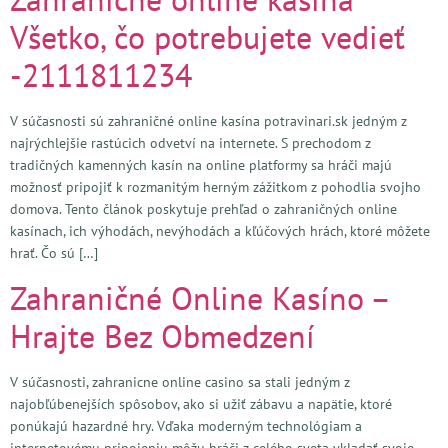
Všetko, čo potrebujete vedieť
-2111811234
V súčasnosti sú zahraničné online kasína potravinari.sk jedným z
najrýchlejšie rastúcich odvetví na internete. S prechodom z
tradičných kamenných kasín na online platformy sa hráči majú
možnosť pripojiť k rozmanitým herným zážitkom z pohodlia svojho
domova. Tento článok poskytuje prehľad o zahraničných online
kasínach, ich výhodách, nevýhodách a kľúčových hrách, ktoré môžete
hrať. Čo sú […]
Zahraničné Online Kasíno –
Hrajte Bez Obmedzení
V súčasnosti, zahranicne online casino sa stali jedným z
najobľúbenejších spôsobov, ako si užiť zábavu a napätie, ktoré
ponúkajú hazardné hry. Vďaka moderným technológiam a
internetovému pripojeniu môžu hráči z celého sveta vkladať svoje