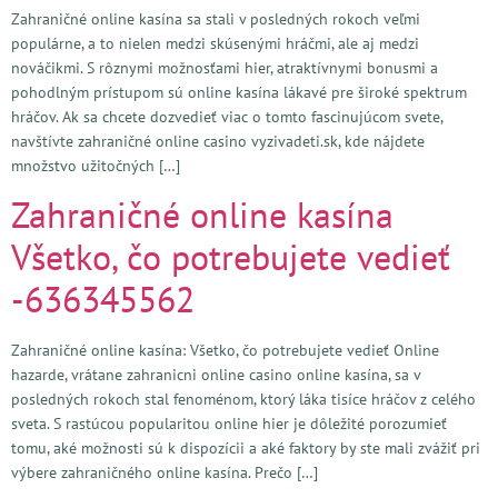
Zahraničné online kasína sa stali v posledných rokoch veľmi
populárne, a to nielen medzi skúsenými hráčmi, ale aj medzi
nováčikmi. S rôznymi možnosťami hier, atraktívnymi bonusmi a
pohodlným prístupom sú online kasína lákavé pre široké spektrum
hráčov. Ak sa chcete dozvedieť viac o tomto fascinujúcom svete,
navštívte zahraničné online casino vyzivadeti.sk, kde nájdete
množstvo užitočných […]
Zahraničné online kasína
Všetko, čo potrebujete vedieť
-636345562
Zahraničné online kasína: Všetko, čo potrebujete vedieť Online
hazarde, vrátane zahranicni online casino online kasína, sa v
posledných rokoch stal fenoménom, ktorý láka tisíce hráčov z celého
sveta. S rastúcou popularitou online hier je dôležité porozumieť
tomu, aké možnosti sú k dispozícii a aké faktory by ste mali zvážiť pri
výbere zahraničného online kasína. Prečo […]