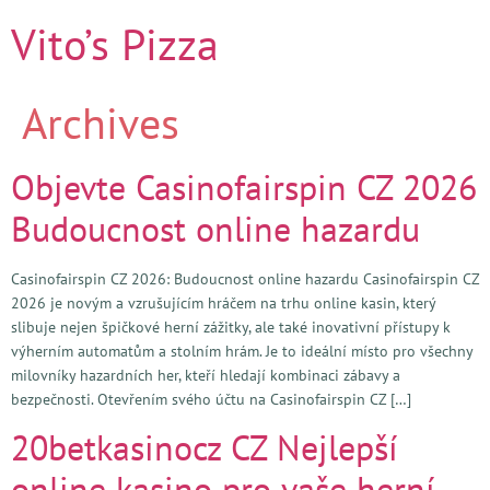
Vito’s Pizza
Archives
Objevte Casinofairspin CZ 2026
Budoucnost online hazardu
Casinofairspin CZ 2026: Budoucnost online hazardu Casinofairspin CZ
2026 je novým a vzrušujícím hráčem na trhu online kasin, který
slibuje nejen špičkové herní zážitky, ale také inovativní přístupy k
výherním automatům a stolním hrám. Je to ideální místo pro všechny
milovníky hazardních her, kteří hledají kombinaci zábavy a
bezpečnosti. Otevřením svého účtu na Casinofairspin CZ […]
20betkasinocz CZ Nejlepší
online kasino pro vaše herní