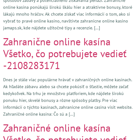
spôsobov zábavy a potenciálneho získavania peňazí. Zahraničné
online kasína ponúkajú širokú škálu hier a atraktívne bonusy, ktoré
lákajú mnoho hráčov. Ak chcete získať viac informácií o tom, ako si
vybrať to pravé online kasíno, navštívte zahranicne online kasino
jamaps.sk, kde nájdete užitočné tipy a recenzie. […]
Zahranične online kasína
Všetko, čo potrebujete vedieť
-2108283171
Dnes je stále viac populárne hrávať v zahraničných online kasínach.
Ak hľadáte zábavu alebo sa chcete pokúsiť o šťastie, môžete začať
kedykoľvek. Na trhu je množstvo platforiem, kde nájdete širokú
ponuku hier, skvelé bonusy a rôzne spôsoby platby. Pre viac
informácií o týchto kasínach, zahranicne online casina visit website.
Zahraničné online kasína: Čo sú a […]
Zahraničné online kasína
Všetko, čo potrebujete vedieť