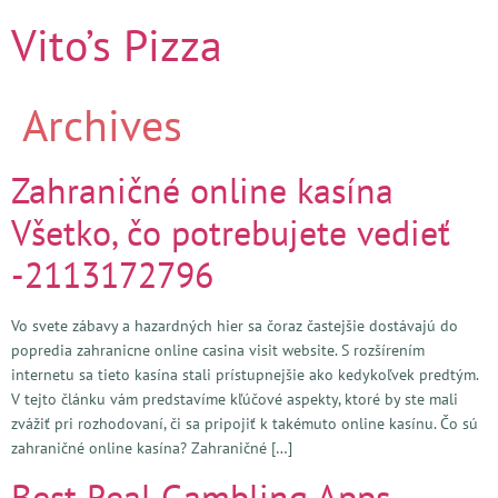
Vito’s Pizza
Archives
Zahraničné online kasína
Všetko, čo potrebujete vedieť
-2113172796
Vo svete zábavy a hazardných hier sa čoraz častejšie dostávajú do
popredia zahranicne online casina visit website. S rozšírením
internetu sa tieto kasína stali prístupnejšie ako kedykoľvek predtým.
V tejto článku vám predstavíme kľúčové aspekty, ktoré by ste mali
zvážiť pri rozhodovaní, či sa pripojiť k takémuto online kasínu. Čo sú
zahraničné online kasína? Zahraničné […]
Best Real Gambling Apps