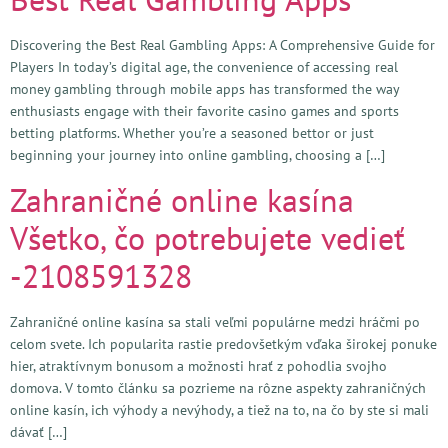
Discovering the Best Real Gambling Apps: A Comprehensive Guide for
Players In today’s digital age, the convenience of accessing real
money gambling through mobile apps has transformed the way
enthusiasts engage with their favorite casino games and sports
betting platforms. Whether you’re a seasoned bettor or just
beginning your journey into online gambling, choosing a […]
Zahraničné online kasína
Všetko, čo potrebujete vedieť
-2108591328
Zahraničné online kasína sa stali veľmi populárne medzi hráčmi po
celom svete. Ich popularita rastie predovšetkým vďaka širokej ponuke
hier, atraktívnym bonusom a možnosti hrať z pohodlia svojho
domova. V tomto článku sa pozrieme na rôzne aspekty zahraničných
online kasín, ich výhody a nevýhody, a tiež na to, na čo by ste si mali
dávať […]