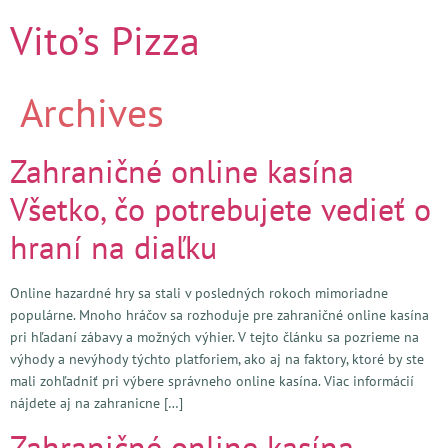
Vito’s Pizza
Archives
Zahraničné online kasína
Všetko, čo potrebujete vedieť o
hraní na diaľku
Online hazardné hry sa stali v posledných rokoch mimoriadne
populárne. Mnoho hráčov sa rozhoduje pre zahraničné online kasína
pri hľadaní zábavy a možných výhier. V tejto článku sa pozrieme na
výhody a nevýhody týchto platforiem, ako aj na faktory, ktoré by ste
mali zohľadniť pri výbere správneho online kasína. Viac informácií
nájdete aj na zahranicne […]
Zahraničné online kasína