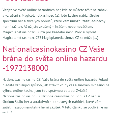
Vítejte ve světě online hazardních her, kde se můžete těšit na zábavu
a vzrušení s Magicplanetkasinozc CZ. Toto kasino nabízí široké
spektrum her a skvělých bonusů, které vám umožní zažít jedinečný
herní zážitek. Ať už jste zkušeným hráčem, nebo nováčkem,
Magicplanetkasinozc CZ má pro každého něco. Proč si vybrat
Magicplanetkasinozc CZ? Magicplanetkasinozc CZ se může […]
Nationalcasinokasino CZ Vaše
brána do světa online hazardu
-1972138000
Nationalcasinokasino CZ: Vaše brána do světa online hazardu Pokud
hledáte vzrušující způsob, jak strávit volný čas a zároveň mít šanci na
výhru, online kasina jsou tou správnou volbou. Zvláště
Nationalcasinokasino CZ Nationalcasinokasino Bonus CZ nabízí
širokou škálu her a atraktivních bonusových nabídek, které vám
zajistí nezapomenutelný herní zážitek. V této článku se podíváme na
to, […]