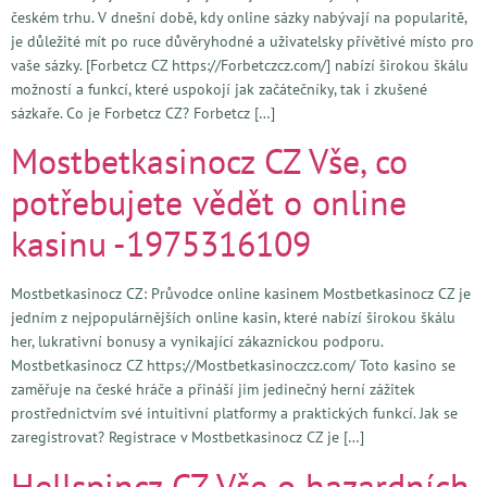
českém trhu. V dnešní době, kdy online sázky nabývají na popularitě,
je důležité mít po ruce důvěryhodné a uživatelsky přívětivé místo pro
vaše sázky. [Forbetcz CZ https://Forbetczcz.com/] nabízí širokou škálu
možností a funkcí, které uspokojí jak začátečníky, tak i zkušené
sázkaře. Co je Forbetcz CZ? Forbetcz […]
Mostbetkasinocz CZ Vše, co
potřebujete vědět o online
kasinu -1975316109
Mostbetkasinocz CZ: Průvodce online kasinem Mostbetkasinocz CZ je
jedním z nejpopulárnějších online kasin, které nabízí širokou škálu
her, lukrativní bonusy a vynikající zákaznickou podporu.
Mostbetkasinocz CZ https://Mostbetkasinoczcz.com/ Toto kasino se
zaměřuje na české hráče a přináší jim jedinečný herní zážitek
prostřednictvím své intuitivní platformy a praktických funkcí. Jak se
zaregistrovat? Registrace v Mostbetkasinocz CZ je […]
Hellspincz CZ Vše o hazardních