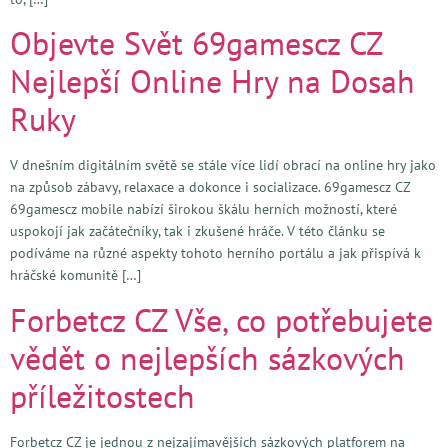
Objevte Svět 69gamescz CZ
Nejlepší Online Hry na Dosah
Ruky
V dnešním digitálním světě se stále více lidí obrací na online hry jako
na způsob zábavy, relaxace a dokonce i socializace. 69gamescz CZ
69gamescz mobile nabízí širokou škálu herních možností, které
uspokojí jak začátečníky, tak i zkušené hráče. V této článku se
podíváme na různé aspekty tohoto herního portálu a jak přispívá k
hráčské komunitě […]
Forbetcz CZ Vše, co potřebujete
vědět o nejlepších sázkových
příležitostech
Forbetcz CZ je jednou z nejzajímavějších sázkových platforem na