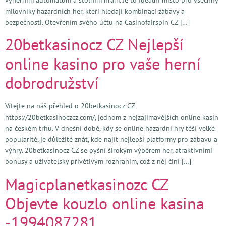
milovníky hazardních her, kteří hledají kombinaci zábavy a
bezpečnosti. Otevřením svého účtu na Casinofairspin CZ […]
20betkasinocz CZ Nejlepší
online kasino pro vaše herní
dobrodružství
Vítejte na náš přehled o 20betkasinocz CZ
https://20betkasinoczcz.com/, jednom z nejzajímavějších online kasin
na českém trhu. V dnešní době, kdy se online hazardní hry těší velké
popularitě, je důležité znát, kde najít nejlepší platformy pro zábavu a
výhry. 20betkasinocz CZ se pyšní širokým výběrem her, atraktivními
bonusy a uživatelsky přívětivým rozhraním, což z něj činí […]
Magicplanetkasinozc CZ
Objevte kouzlo online kasina
-1994087281