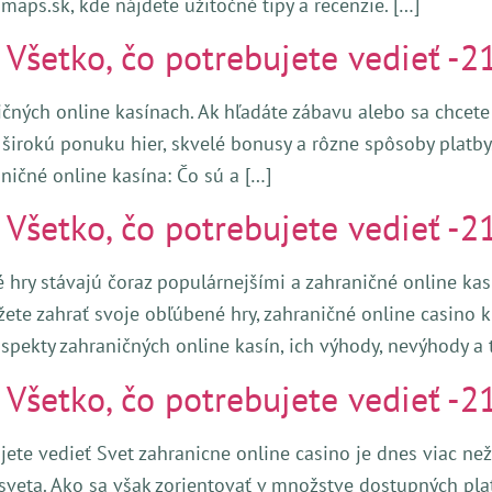
maps.sk, kde nájdete užitočné tipy a recenzie. […]
 Všetko, čo potrebujete vedieť -
ičných online kasínach. Ak hľadáte zábavu alebo sa chcete
širokú ponuku hier, skvelé bonusy a rôzne spôsoby platby. 
aničné online kasína: Čo sú a […]
 Všetko, čo potrebujete vedieť -
é hry stávajú čoraz populárnejšími a zahraničné online ka
žete zahrať svoje obľúbené hry, zahraničné online casino 
spekty zahraničných online kasín, ich výhody, nevýhody a t
 Všetko, čo potrebujete vedieť -
jete vedieť Svet zahranicne online casino je dnes viac než
eta. Ako sa však zorientovať v množstve dostupných plat