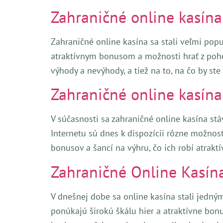
Zahraničné online kasína
Zahraničné online kasína sa stali veľmi pop
atraktívnym bonusom a možnosti hrať z poho
výhody a nevýhody, a tiež na to, na čo by ste
Zahraničné online kasína
V súčasnosti sa zahraničné online kasína st
Internetu sú dnes k dispozícii rôzne možnosti
bonusov a šancí na výhru, čo ich robí atrakt
Zahraničné Online Kasína
V dnešnej dobe sa online kasína stali jedný
ponúkajú širokú škálu hier a atraktívne bonu