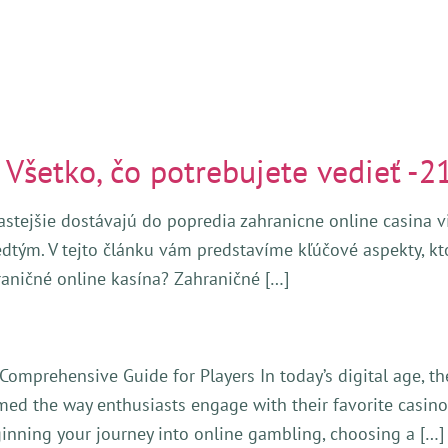
 Všetko, čo potrebujete vedieť -
astejšie dostávajú do popredia zahranicne online casina vis
edtým. V tejto článku vám predstavíme kľúčové aspekty, ktor
raničné online kasína? Zahraničné […]
Comprehensive Guide for Players In today’s digital age, t
ed the way enthusiasts engage with their favorite casino
ginning your journey into online gambling, choosing a […]