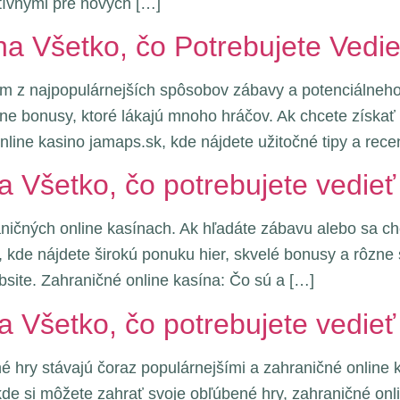
ktívnymi pre nových […]
na Všetko, čo Potrebujete Vedi
ným z najpopulárnejších spôsobov zábavy a potenciálneho
vne bonusy, ktoré lákajú mnoho hráčov. Ak chcete získať v
nline kasino jamaps.sk, kde nájdete užitočné tipy a rece
a Všetko, čo potrebujete vedi
aničných online kasínach. Ak hľadáte zábavu alebo sa ch
 kde nájdete širokú ponuku hier, skvelé bonusy a rôzne s
bsite. Zahraničné online kasína: Čo sú a […]
a Všetko, čo potrebujete vedie
né hry stávajú čoraz populárnejšími a zahraničné online
kde si môžete zahrať svoje obľúbené hry, zahraničné onl