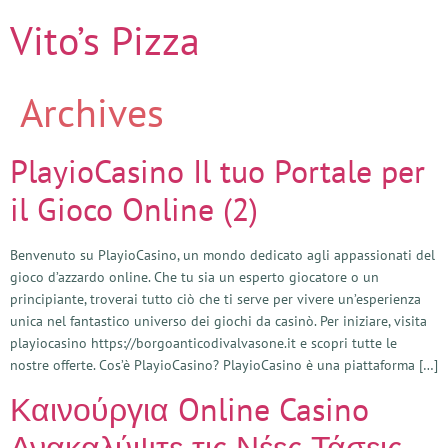
Vito’s Pizza
Archives
PlayioCasino Il tuo Portale per
il Gioco Online (2)
Benvenuto su PlayioCasino, un mondo dedicato agli appassionati del
gioco d’azzardo online. Che tu sia un esperto giocatore o un
principiante, troverai tutto ciò che ti serve per vivere un’esperienza
unica nel fantastico universo dei giochi da casinò. Per iniziare, visita
playiocasino https://borgoanticodivalvasone.it e scopri tutte le
nostre offerte. Cos’è PlayioCasino? PlayioCasino è una piattaforma […]
Καινούργια Online Casino
Ανακαλύψτε τις Νέες Τάσεις