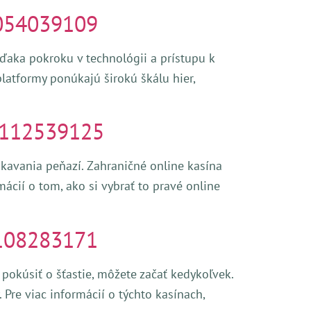
2054039109
ďaka pokroku v technológii a prístupu k
platformy ponúkajú širokú škálu hier,
-2112539125
skavania peňazí. Zahraničné online kasína
mácií o tom, ako si vybrať to pravé online
2108283171
 pokúsiť o šťastie, môžete začať kedykoľvek.
Pre viac informácií o týchto kasínach,