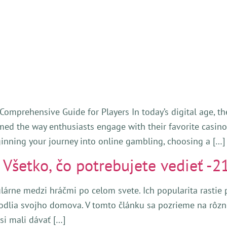
Comprehensive Guide for Players In today’s digital age, t
ed the way enthusiasts engage with their favorite casino
ginning your journey into online gambling, choosing a […]
 Všetko, čo potrebujete vedieť -
ulárne medzi hráčmi po celom svete. Ich popularita rastie
dlia svojho domova. V tomto článku sa pozrieme na rôzne 
 si mali dávať […]