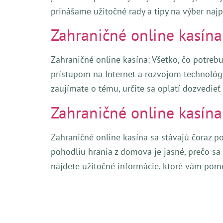
prinášame užitočné rady a tipy na výber najp
Zahraničné online kasína
Zahraničné online kasína: Všetko, čo potreb
prístupom na Internet a rozvojom technológi
zaujímate o tému, určite sa oplatí dozvedieť 
Zahraničné online kasína
Zahraničné online kasína sa stávajú čoraz 
pohodliu hrania z domova je jasné, prečo sa 
nájdete užitočné informácie, ktoré vám pomô