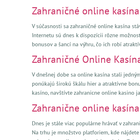
Zahraničné online kasína
V súčasnosti sa zahraničné online kasína st
Internetu sú dnes k dispozícii rôzne možnosti
bonusov a šancí na výhru, čo ich robí atrakt
Zahraničné Online Kasína
V dnešnej dobe sa online kasína stali jedný
ponúkajú širokú škálu hier a atraktívne bonu
kasíno, navštívte zahranicne online kasino ja
Zahranične online kasína
Dnes je stále viac populárne hrávať v zahran
Na trhu je množstvo platforiem, kde nájdete 