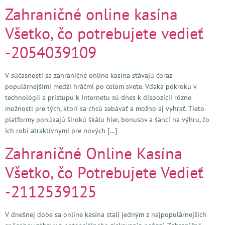
Zahraničné online kasína
Všetko, čo potrebujete vedieť
-2054039109
V súčasnosti sa zahraničné online kasína stávajú čoraz
populárnejšími medzi hráčmi po celom svete. Vďaka pokroku v
technológii a prístupu k Internetu sú dnes k dispozícii rôzne
možnosti pre tých, ktorí sa chcú zabávať a možno aj vyhrať. Tieto
platformy ponúkajú širokú škálu hier, bonusov a šancí na výhru, čo
ich robí atraktívnymi pre nových […]
Zahraničné Online Kasína
Všetko, čo Potrebujete Vedieť
-2112539125
V dnešnej dobe sa online kasína stali jedným z najpopulárnejších