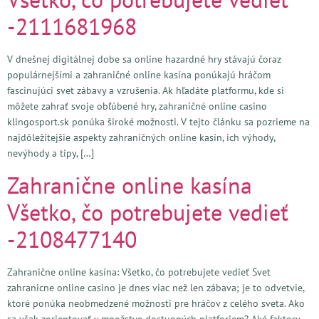
-2111681968
V dnešnej digitálnej dobe sa online hazardné hry stávajú čoraz
populárnejšími a zahraničné online kasína ponúkajú hráčom
fascinujúci svet zábavy a vzrušenia. Ak hľadáte platformu, kde si
môžete zahrať svoje obľúbené hry, zahraničné online casino
klingosport.sk ponúka široké možnosti. V tejto článku sa pozrieme na
najdôležitejšie aspekty zahraničných online kasín, ich výhody,
nevýhody a tipy, […]
Zahranične online kasína
Všetko, čo potrebujete vedieť
-2108477140
Zahranične online kasína: Všetko, čo potrebujete vedieť Svet
zahranicne online casino je dnes viac než len zábava; je to odvetvie,
ktoré ponúka neobmedzené možnosti pre hráčov z celého sveta. Ako
sa však zorientovať v množstve dostupných platforiem? Aké faktory