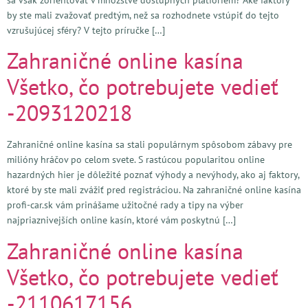
by ste mali zvažovať predtým, než sa rozhodnete vstúpiť do tejto
vzrušujúcej sféry? V tejto príručke […]
Zahraničné online kasína
Všetko, čo potrebujete vedieť
-2093120218
Zahraničné online kasína sa stali populárnym spôsobom zábavy pre
milióny hráčov po celom svete. S rastúcou popularitou online
hazardných hier je dôležité poznať výhody a nevýhody, ako aj faktory,
ktoré by ste mali zvážiť pred registráciou. Na zahraničné online kasína
profi-car.sk vám prinášame užitočné rady a tipy na výber
najpriaznivejších online kasín, ktoré vám poskytnú […]
Zahraničné online kasína
Všetko, čo potrebujete vedieť
-2110617156