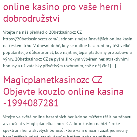
online kasino pro vaše herní
dobrodružství
Vítejte na náš přehled o 20betkasinocz CZ
https://20betkasinoczcz.com/, jednom z nejzajímavějších online kasin
na českém trhu. V dnešní době, kdy se online hazardní hry těší velké
popularitě, je důležité znát, kde najít nejlepší platformy pro zábavu a
výhry. 20betkasinocz CZ se pyšní širokým výběrem her, atraktivními
bonusy a uživatelsky přívětivým rozhraním, což z něj činí […]
Magicplanetkasinozc CZ
Objevte kouzlo online kasina
-1994087281
Vítejte ve světě online hazardních her, kde se můžete těšit na zábavu
a vzrušení s Magicplanetkasinozc CZ. Toto kasino nabízí široké
spektrum her a skvělých bonusů, které vám umožní zažít jedinečný
herní zážitek. Ať už jste zkušeným hráčem, nebo nováčkem,