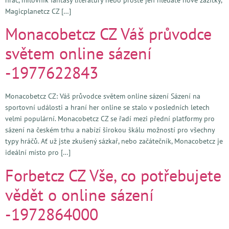
Magicplanetcz CZ […]
Monacobetcz CZ Váš průvodce
světem online sázení
-1977622843
Monacobetcz CZ: Váš průvodce světem online sázení Sázení na
sportovní události a hraní her online se stalo v posledních letech
velmi populární. Monacobetcz CZ se řadí mezi přední platformy pro
sázení na českém trhu a nabízí širokou škálu možností pro všechny
typy hráčů. Ať už jste zkušený sázkař, nebo začátečník, Monacobetcz je
ideální místo pro […]
Forbetcz CZ Vše, co potřebujete
vědět o online sázení
-1972864000