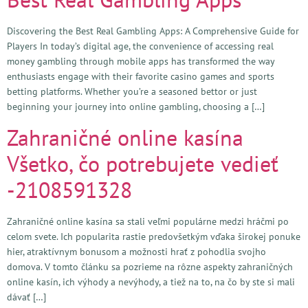
Discovering the Best Real Gambling Apps: A Comprehensive Guide for
Players In today’s digital age, the convenience of accessing real
money gambling through mobile apps has transformed the way
enthusiasts engage with their favorite casino games and sports
betting platforms. Whether you’re a seasoned bettor or just
beginning your journey into online gambling, choosing a […]
Zahraničné online kasína
Všetko, čo potrebujete vedieť
-2108591328
Zahraničné online kasína sa stali veľmi populárne medzi hráčmi po
celom svete. Ich popularita rastie predovšetkým vďaka širokej ponuke
hier, atraktívnym bonusom a možnosti hrať z pohodlia svojho
domova. V tomto článku sa pozrieme na rôzne aspekty zahraničných
online kasín, ich výhody a nevýhody, a tiež na to, na čo by ste si mali
dávať […]