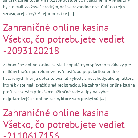
by ste mali zvažovať predtým, než sa rozhodnete vstúpiť do tejto
vzrušujúcej sféry? V tejto príručke […]
Zahraničné online kasína
Všetko, čo potrebujete vedieť
-2093120218
Zahraničné online kasína sa stali populárnym spôsobom zábavy pre
milióny hráčov po celom svete. S rastúcou popularitou online
hazardných hier je dôležité poznať výhody a nevýhody, ako aj faktory,
ktoré by ste mali zvážiť pred registráciou. Na zahraničné online kasína
profi-car.sk vám prinášame užitočné rady a tipy na výber
najpriaznivejších online kasín, ktoré vám poskytnú […]
Zahraničné online kasína
Všetko, čo potrebujete vedieť
-2110617156