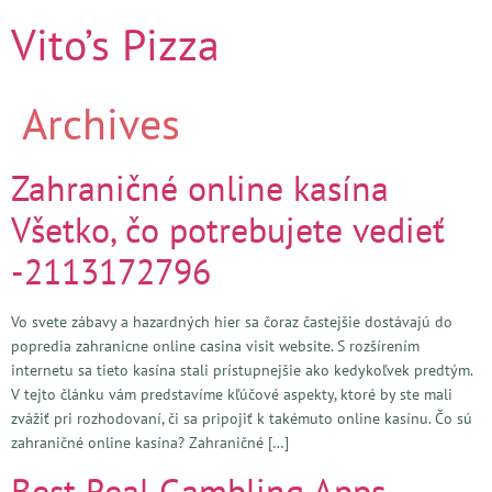
Vito’s Pizza
Archives
Zahraničné online kasína
Všetko, čo potrebujete vedieť
-2113172796
Vo svete zábavy a hazardných hier sa čoraz častejšie dostávajú do
popredia zahranicne online casina visit website. S rozšírením
internetu sa tieto kasína stali prístupnejšie ako kedykoľvek predtým.
V tejto článku vám predstavíme kľúčové aspekty, ktoré by ste mali
zvážiť pri rozhodovaní, či sa pripojiť k takémuto online kasínu. Čo sú
zahraničné online kasína? Zahraničné […]
Best Real Gambling Apps