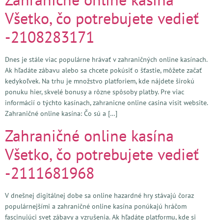
Všetko, čo potrebujete vedieť
-2108283171
Dnes je stále viac populárne hrávať v zahraničných online kasínach.
Ak hľadáte zábavu alebo sa chcete pokúsiť o šťastie, môžete začať
kedykoľvek. Na trhu je množstvo platforiem, kde nájdete širokú
ponuku hier, skvelé bonusy a rôzne spôsoby platby. Pre viac
informácií o týchto kasínach, zahranicne online casina visit website.
Zahraničné online kasína: Čo sú a […]
Zahraničné online kasína
Všetko, čo potrebujete vedieť
-2111681968
V dnešnej digitálnej dobe sa online hazardné hry stávajú čoraz
populárnejšími a zahraničné online kasína ponúkajú hráčom
fascinujúci svet zábavy a vzrušenia. Ak hľadáte platformu, kde si