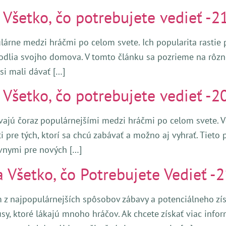
 Všetko, čo potrebujete vedieť -
ulárne medzi hráčmi po celom svete. Ich popularita rastie
dlia svojho domova. V tomto článku sa pozrieme na rôzne 
 si mali dávať […]
 Všetko, čo potrebujete vedieť -
ávajú čoraz populárnejšími medzi hráčmi po celom svete. V
 pre tých, ktorí sa chcú zabávať a možno aj vyhrať. Tieto 
ívnymi pre nových […]
 Všetko, čo Potrebujete Vedieť 
m z najpopulárnejších spôsobov zábavy a potenciálneho zí
sy, ktoré lákajú mnoho hráčov. Ak chcete získať viac infor