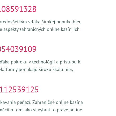
2108591328
 predovšetkým vďaka širokej ponuke hier,
aspekty zahraničných online kasín, ich
2054039109
ďaka pokroku v technológii a prístupu k
platformy ponúkajú širokú škálu hier,
-2112539125
skavania peňazí. Zahraničné online kasína
mácií o tom, ako si vybrať to pravé online