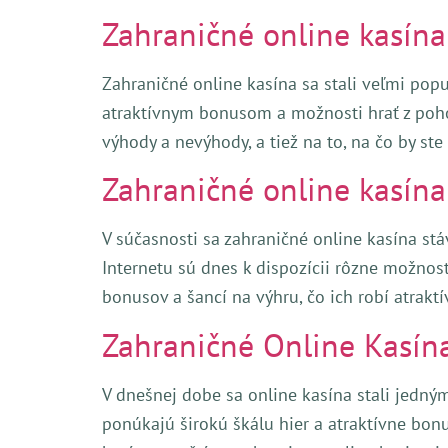
Zahraničné online kasína
Zahraničné online kasína sa stali veľmi pop
atraktívnym bonusom a možnosti hrať z poho
výhody a nevýhody, a tiež na to, na čo by ste
Zahraničné online kasína
V súčasnosti sa zahraničné online kasína st
Internetu sú dnes k dispozícii rôzne možnosti
bonusov a šancí na výhru, čo ich robí atrakt
Zahraničné Online Kasína
V dnešnej dobe sa online kasína stali jedný
ponúkajú širokú škálu hier a atraktívne bonu