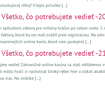
zrušujúcej sféry? V tejto príručke […]
 Všetko, čo potrebujete vedieť -
m spôsobom zábavy pre milióny hráčov po celom svete. S 
faktory, ktoré by ste mali zvážiť pred registráciou. Na zah
riaznivejších online kasín, ktoré vám poskytnú […]
 Všetko, čo potrebujete vedieť -
ujete vedieť Zahraničné online kasína sa stali obľúbenou 
í môžu hráči si vychutnať široký výber hier a získať atra
sa viac. Na stránke […]