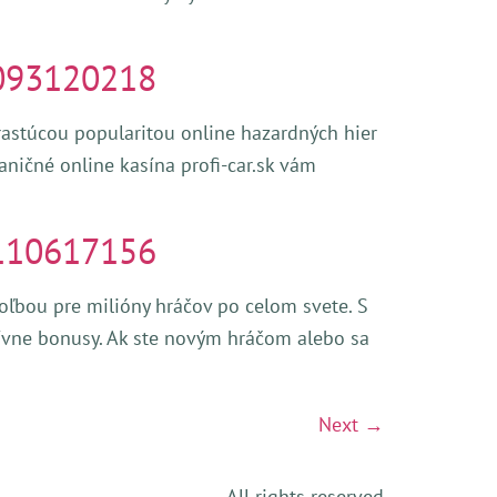
2093120218
rastúcou popularitou online hazardných hier
raničné online kasína profi-car.sk vám
2110617156
voľbou pre milióny hráčov po celom svete. S
ktívne bonusy. Ak ste novým hráčom alebo sa
Next
→
All rights reserved