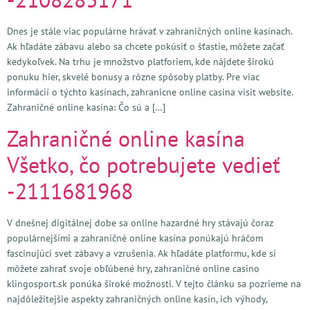
Dnes je stále viac populárne hrávať v zahraničných online kasínach.
Ak hľadáte zábavu alebo sa chcete pokúsiť o šťastie, môžete začať
kedykoľvek. Na trhu je množstvo platforiem, kde nájdete širokú
ponuku hier, skvelé bonusy a rôzne spôsoby platby. Pre viac
informácií o týchto kasínach, zahranicne online casina visit website.
Zahraničné online kasína: Čo sú a […]
Zahraničné online kasína
Všetko, čo potrebujete vedieť
-2111681968
V dnešnej digitálnej dobe sa online hazardné hry stávajú čoraz
populárnejšími a zahraničné online kasína ponúkajú hráčom
fascinujúci svet zábavy a vzrušenia. Ak hľadáte platformu, kde si
môžete zahrať svoje obľúbené hry, zahraničné online casino
klingosport.sk ponúka široké možnosti. V tejto článku sa pozrieme na
najdôležitejšie aspekty zahraničných online kasín, ich výhody,