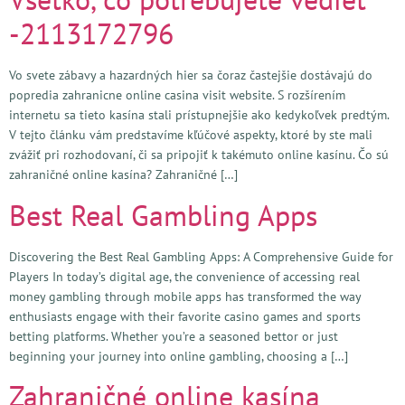
-2113172796
Vo svete zábavy a hazardných hier sa čoraz častejšie dostávajú do
popredia zahranicne online casina visit website. S rozšírením
internetu sa tieto kasína stali prístupnejšie ako kedykoľvek predtým.
V tejto článku vám predstavíme kľúčové aspekty, ktoré by ste mali
zvážiť pri rozhodovaní, či sa pripojiť k takémuto online kasínu. Čo sú
zahraničné online kasína? Zahraničné […]
Best Real Gambling Apps
Discovering the Best Real Gambling Apps: A Comprehensive Guide for
Players In today’s digital age, the convenience of accessing real
money gambling through mobile apps has transformed the way
enthusiasts engage with their favorite casino games and sports
betting platforms. Whether you’re a seasoned bettor or just
beginning your journey into online gambling, choosing a […]
Zahraničné online kasína