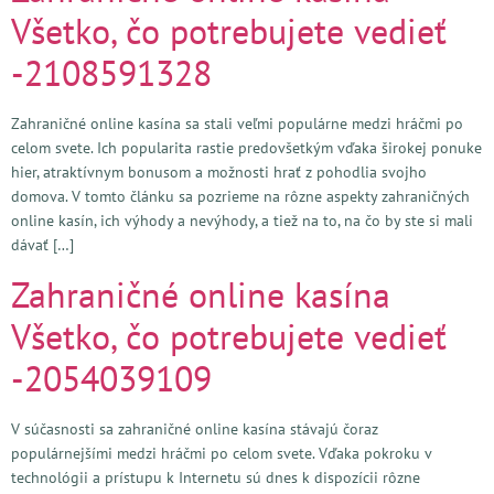
Všetko, čo potrebujete vedieť
-2108591328
Zahraničné online kasína sa stali veľmi populárne medzi hráčmi po
celom svete. Ich popularita rastie predovšetkým vďaka širokej ponuke
hier, atraktívnym bonusom a možnosti hrať z pohodlia svojho
domova. V tomto článku sa pozrieme na rôzne aspekty zahraničných
online kasín, ich výhody a nevýhody, a tiež na to, na čo by ste si mali
dávať […]
Zahraničné online kasína
Všetko, čo potrebujete vedieť
-2054039109
V súčasnosti sa zahraničné online kasína stávajú čoraz
populárnejšími medzi hráčmi po celom svete. Vďaka pokroku v
technológii a prístupu k Internetu sú dnes k dispozícii rôzne