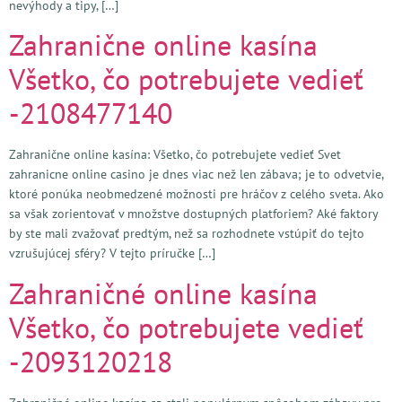
nevýhody a tipy, […]
Zahranične online kasína
Všetko, čo potrebujete vedieť
-2108477140
Zahranične online kasína: Všetko, čo potrebujete vedieť Svet
zahranicne online casino je dnes viac než len zábava; je to odvetvie,
ktoré ponúka neobmedzené možnosti pre hráčov z celého sveta. Ako
sa však zorientovať v množstve dostupných platforiem? Aké faktory
by ste mali zvažovať predtým, než sa rozhodnete vstúpiť do tejto
vzrušujúcej sféry? V tejto príručke […]
Zahraničné online kasína
Všetko, čo potrebujete vedieť
-2093120218