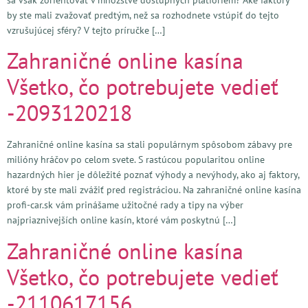
by ste mali zvažovať predtým, než sa rozhodnete vstúpiť do tejto
vzrušujúcej sféry? V tejto príručke […]
Zahraničné online kasína
Všetko, čo potrebujete vedieť
-2093120218
Zahraničné online kasína sa stali populárnym spôsobom zábavy pre
milióny hráčov po celom svete. S rastúcou popularitou online
hazardných hier je dôležité poznať výhody a nevýhody, ako aj faktory,
ktoré by ste mali zvážiť pred registráciou. Na zahraničné online kasína
profi-car.sk vám prinášame užitočné rady a tipy na výber
najpriaznivejších online kasín, ktoré vám poskytnú […]
Zahraničné online kasína
Všetko, čo potrebujete vedieť
-2110617156