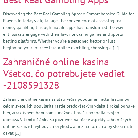
Discovering the Best Real Gambling Apps: A Comprehensive Guide for
Players In today’s digital age, the convenience of accessing real
money gambling through mobile apps has transformed the way
enthusiasts engage with their favorite casino games and sports
betting platforms. Whether you’re a seasoned bettor or just
beginning your journey into online gambling, choosing a […]
Zahraničné online kasína
Všetko, čo potrebujete vedieť
-2108591328
Zahraničné online kasína sa stali veľmi populárne medzi hráčmi po
celom svete. Ich popularita rastie predovšetkým vďaka širokej ponuke
hier, atraktívnym bonusom a možnosti hrať z pohodlia svojho
domova. V tomto článku sa pozrieme na rôzne aspekty zahraničných
online kasín, ich výhody a nevýhody, a tiež na to, na čo by ste si mali
dávať […]