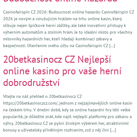
Casinofairspin CZ 2026: Budoucnost online hazardu Casinofairspin CZ
2026 je novým a vzrušujícím hráčem na trhu online kasin, který
slibuje nejen špičkové herní zážitky, ale také inovativní přístupy k
výherním automatům a stolním hrám. Je to ideální místo pro všechny
milovníky hazardních her, kteří hledají kombinaci zábavy a
bezpečnosti. Otevřením svého účtu na Casinofairspin CZ […]
20betkasinocz CZ Nejlepší
online kasino pro vaše herní
dobrodružství
Vítejte na náš přehled o 20betkasinocz CZ
https://20betkasinoczcz.com/, jednom z nejzajímavějších online kasin
na českém trhu. V dnešní době, kdy se online hazardní hry těší velké
popularitě, je důležité znát, kde najít nejlepší platformy pro zábavu a
výhry. 20betkasinocz CZ se pyšní širokým výběrem her, atraktivními
bonusy a uživatelsky přívětivým rozhraním, což z něj činí […]