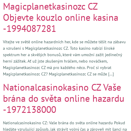
Magicplanetkasinozc CZ
Objevte kouzlo online kasina
-1994087281
Vítejte ve světě online hazardních her, kde se můžete těšit na zábavu
a vzrušení s Magicplanetkasinozc CZ. Toto kasino nabízí široké
spektrum her a skvělých bonusů, které vám umožní zažít jedinečný
herní zážitek. Ať už jste zkušeným hráčem, nebo nováčkem,
Magicplanetkasinozc CZ má pro každého něco. Proč si vybrat
Magicplanetkasinozc CZ? Magicplanetkasinozc CZ se může […]
Nationalcasinokasino CZ Vaše
brána do světa online hazardu
-1972138000
Nationalcasinokasino CZ: Vaše brána do světa online hazardu Pokud
hledáte vzrušující způsob, jak strávit volný čas a zároveň mít šanci na