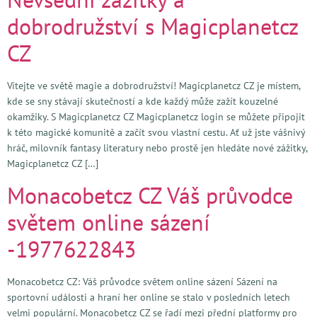
dobrodružství s Magicplanetcz
CZ
Vítejte ve světě magie a dobrodružství! Magicplanetcz CZ je místem,
kde se sny stávají skutečností a kde každý může zažít kouzelné
okamžiky. S Magicplanetcz CZ Magicplanetcz login se můžete připojit
k této magické komunitě a začít svou vlastní cestu. Ať už jste vášnivý
hráč, milovník fantasy literatury nebo prostě jen hledáte nové zážitky,
Magicplanetcz CZ […]
Monacobetcz CZ Váš průvodce
světem online sázení
-1977622843
Monacobetcz CZ: Váš průvodce světem online sázení Sázení na
sportovní události a hraní her online se stalo v posledních letech
velmi populární. Monacobetcz CZ se řadí mezi přední platformy pro