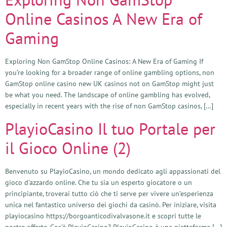
Online Casinos A New Era of
Gaming
Exploring Non GamStop Online Casinos: A New Era of Gaming If
you’re looking for a broader range of online gambling options, non
GamStop online casino new UK casinos not on GamStop might just
be what you need. The landscape of online gambling has evolved,
especially in recent years with the rise of non GamStop casinos, […]
PlayioCasino Il tuo Portale per
il Gioco Online (2)
Benvenuto su PlayioCasino, un mondo dedicato agli appassionati del
gioco d’azzardo online. Che tu sia un esperto giocatore o un
principiante, troverai tutto ciò che ti serve per vivere un’esperienza
unica nel fantastico universo dei giochi da casinò. Per iniziare, visita
playiocasino https://borgoanticodivalvasone.it e scopri tutte le
nostre offerte. Cos’è PlayioCasino? PlayioCasino è una piattaforma […]