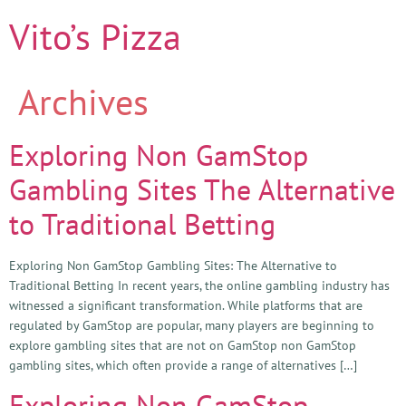
Vito’s Pizza
Archives
Exploring Non GamStop
Gambling Sites The Alternative
to Traditional Betting
Exploring Non GamStop Gambling Sites: The Alternative to
Traditional Betting In recent years, the online gambling industry has
witnessed a significant transformation. While platforms that are
regulated by GamStop are popular, many players are beginning to
explore gambling sites that are not on GamStop non GamStop
gambling sites, which often provide a range of alternatives […]
Exploring Non GamStop