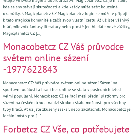
Vítejte ve světě magie a dobrodružství! Magicplanetcz CZ je místem,
kde se sny stávají skutečností a kde každý může zažít kouzelné
okamžiky. S Magicplanetcz CZ Magicplanetcz login se můžete připojit
k této magické komunitě a začít svou vlastní cestu. Ať už jste vášnivý
hráč, milovník fantasy literatury nebo prostě jen hledáte nové zážitky,
Magicplanetcz CZ […]
Monacobetcz CZ Váš průvodce
světem online sázení
-1977622843
Monacobetcz CZ: Váš průvodce světem online sázení Sázení na
sportovní události a hraní her online se stalo v posledních letech
velmi populární. Monacobetcz CZ se řadí mezi přední platformy pro
sázení na českém trhu a nabízí širokou škálu možností pro všechny
typy hráčů. Ať už jste zkušený sázkař, nebo začátečník, Monacobetcz je
ideální místo pro […]
Forbetcz CZ Vše, co potřebujete