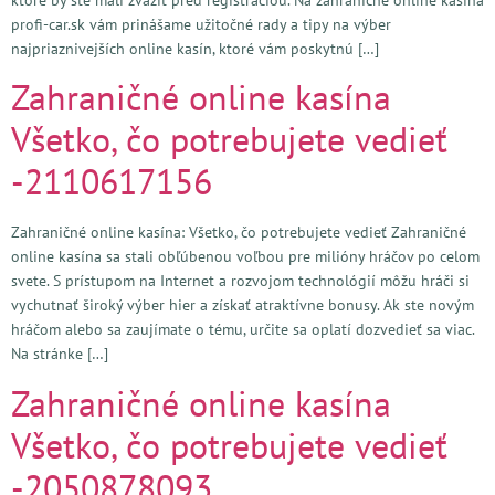
profi-car.sk vám prinášame užitočné rady a tipy na výber
najpriaznivejších online kasín, ktoré vám poskytnú […]
Zahraničné online kasína
Všetko, čo potrebujete vedieť
-2110617156
Zahraničné online kasína: Všetko, čo potrebujete vedieť Zahraničné
online kasína sa stali obľúbenou voľbou pre milióny hráčov po celom
svete. S prístupom na Internet a rozvojom technológií môžu hráči si
vychutnať široký výber hier a získať atraktívne bonusy. Ak ste novým
hráčom alebo sa zaujímate o tému, určite sa oplatí dozvedieť sa viac.
Na stránke […]
Zahraničné online kasína
Všetko, čo potrebujete vedieť
-2050878093