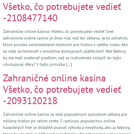
Všetko, čo potrebujete vedieť
-2108477140
Zahranične online kasína: Všetko, čo potrebujete vedieť Svet
zahranicne online casino je dnes viac než len zábava; je to odvetvie,
ktoré ponúka neobmedzené možnosti pre hráčov z celého sveta. Ako
sa však zorientovať v množstve dostupných platforiem? Aké faktory
by ste mali zvažovať predtým, než sa rozhodnete vstúpiť do tejto
vzrušujúcej sféry? V tejto príručke […]
Zahraničné online kasína
Všetko, čo potrebujete vedieť
-2093120218
Zahraničné online kasína sa stali populárnym spôsobom zábavy pre
milióny hráčov po celom svete. S rastúcou popularitou online
hazardných hier je dôležité poznať výhody a nevýhody, ako aj faktory,
ktoré by ste mali zvážiť pred registráciou. Na zahraničné online kasína