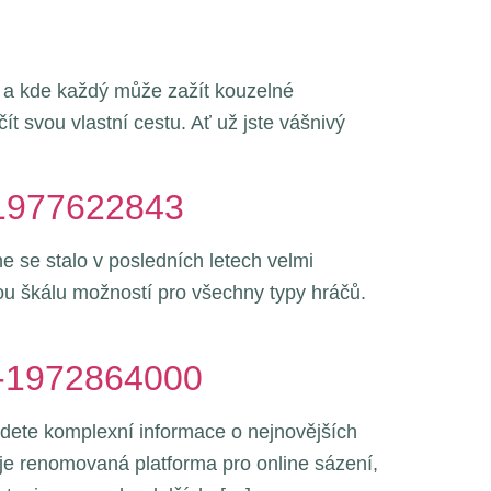
í a kde každý může zažít kouzelné
t svou vlastní cestu. Ať už jste vášnivý
-1977622843
 se stalo v posledních letech velmi
ou škálu možností pro všechny typy hráčů.
í -1972864000
ajdete komplexní informace o nejnovějších
je renomovaná platforma pro online sázení,