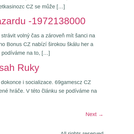
netkasinozc CZ se může […]
hazardu -1972138000
strávit volný čas a zároveň mít šanci na
ino Bonus CZ nabízí širokou škálu her a
e podíváme na to, […]
osah Ruky
 a dokonce i socializace. 69gamescz CZ
šené hráče. V této článku se podíváme na
Next
→
All rights reserved