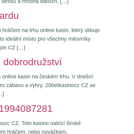
, tenisu a mnoha dalších. […]
zardu
ráčem na trhu online kasin, který slibuje
to ideální místo pro všechny milovníky
spin CZ […]
í dobrodružství
 online kasin na českém trhu. V dnešní
y pro zábavu a výhry. 20betkasinocz CZ se
…]
 -1994087281
nozc CZ. Toto kasino nabízí široké
šeným hráčem, nebo nováčkem,