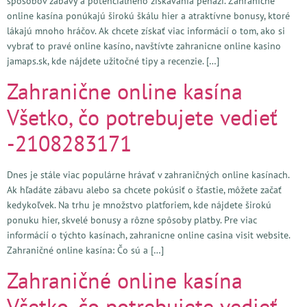
spôsobov zábavy a potenciálneho získavania peňazí. Zahraničné
online kasína ponúkajú širokú škálu hier a atraktívne bonusy, ktoré
lákajú mnoho hráčov. Ak chcete získať viac informácií o tom, ako si
vybrať to pravé online kasíno, navštívte zahranicne online kasino
jamaps.sk, kde nájdete užitočné tipy a recenzie. […]
Zahranične online kasína
Všetko, čo potrebujete vedieť
-2108283171
Dnes je stále viac populárne hrávať v zahraničných online kasínach.
Ak hľadáte zábavu alebo sa chcete pokúsiť o šťastie, môžete začať
kedykoľvek. Na trhu je množstvo platforiem, kde nájdete širokú
ponuku hier, skvelé bonusy a rôzne spôsoby platby. Pre viac
informácií o týchto kasínach, zahranicne online casina visit website.
Zahraničné online kasína: Čo sú a […]
Zahraničné online kasína
Všetko, čo potrebujete vedieť