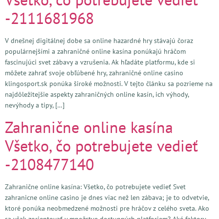
-2111681968
V dnešnej digitálnej dobe sa online hazardné hry stávajú čoraz
populárnejšími a zahraničné online kasína ponúkajú hráčom
fascinujúci svet zábavy a vzrušenia. Ak hľadáte platformu, kde si
môžete zahrať svoje obľúbené hry, zahraničné online casino
klingosport.sk ponúka široké možnosti. V tejto článku sa pozrieme na
najdôležitejšie aspekty zahraničných online kasín, ich výhody,
nevýhody a tipy, […]
Zahranične online kasína
Všetko, čo potrebujete vedieť
-2108477140
Zahranične online kasína: Všetko, čo potrebujete vedieť Svet
zahranicne online casino je dnes viac než len zábava; je to odvetvie,
ktoré ponúka neobmedzené možnosti pre hráčov z celého sveta. Ako
sa však zorientovať v množstve dostupných platforiem? Aké faktory