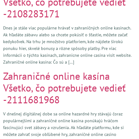
Všetko, čo potrebujete vedieť
-2108283171
Dnes je stále viac populárne hrávať v zahraničných online kasínach.
Ak hľadáte zábavu alebo sa chcete pokúsiť o šťastie, môžete začať
kedykoľvek. Na trhu je množstvo platforiem, kde nájdete širokú
ponuku hier, skvelé bonusy a rôzne spôsoby platby. Pre viac
informácií o týchto kasínach, zahranicne online casina visit website.
Zahraničné online kasína: Čo sú a […]
Zahraničné online kasína
Všetko, čo potrebujete vedieť
-2111681968
V dnešnej digitálnej dobe sa online hazardné hry stávajú čoraz
populárnejšími a zahraničné online kasína ponúkajú hráčom
fascinujúci svet zábavy a vzrušenia. Ak hľadáte platformu, kde si
môžete zahrať svoje obľúbené hry, zahraničné online casino