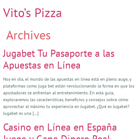
Vito’s Pizza
Archives
Jugabet Tu Pasaporte a las
Apuestas en Línea
Hoy en día, el mundo de las apuestas en línea está en pleno auge, y
plataformas como juga bet están revolucionando la forma en que los
apostadores se enfrentan al entretenimiento. En esta guía,
exploraremos las características, beneficios y consejos sobre cómo
aprovechar al máximo tu experiencia en Jugabet. ¿Qué es Jugabet?
Jugabet es una […]
Casino en Línea en España
Juega y Gana Dinero Real