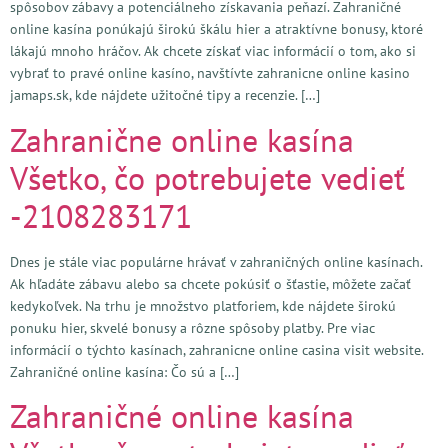
spôsobov zábavy a potenciálneho získavania peňazí. Zahraničné
online kasína ponúkajú širokú škálu hier a atraktívne bonusy, ktoré
lákajú mnoho hráčov. Ak chcete získať viac informácií o tom, ako si
vybrať to pravé online kasíno, navštívte zahranicne online kasino
jamaps.sk, kde nájdete užitočné tipy a recenzie. […]
Zahranične online kasína
Všetko, čo potrebujete vedieť
-2108283171
Dnes je stále viac populárne hrávať v zahraničných online kasínach.
Ak hľadáte zábavu alebo sa chcete pokúsiť o šťastie, môžete začať
kedykoľvek. Na trhu je množstvo platforiem, kde nájdete širokú
ponuku hier, skvelé bonusy a rôzne spôsoby platby. Pre viac
informácií o týchto kasínach, zahranicne online casina visit website.
Zahraničné online kasína: Čo sú a […]
Zahraničné online kasína