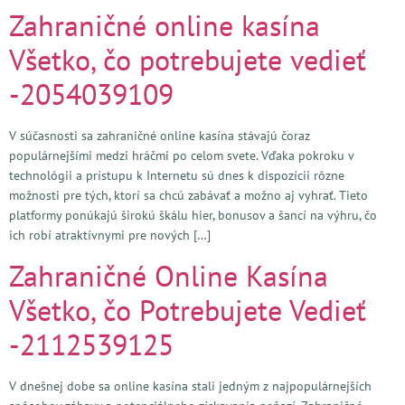
Zahraničné online kasína
Všetko, čo potrebujete vedieť
-2054039109
V súčasnosti sa zahraničné online kasína stávajú čoraz
populárnejšími medzi hráčmi po celom svete. Vďaka pokroku v
technológii a prístupu k Internetu sú dnes k dispozícii rôzne
možnosti pre tých, ktorí sa chcú zabávať a možno aj vyhrať. Tieto
platformy ponúkajú širokú škálu hier, bonusov a šancí na výhru, čo
ich robí atraktívnymi pre nových […]
Zahraničné Online Kasína
Všetko, čo Potrebujete Vedieť
-2112539125
V dnešnej dobe sa online kasína stali jedným z najpopulárnejších