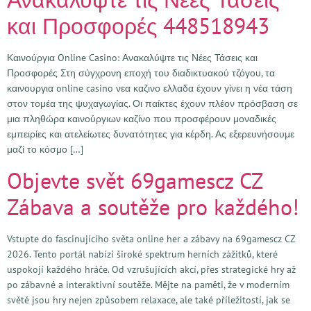
και Προσφορές 448518943
Καινούργια Online Casino: Ανακαλύψτε τις Νέες Τάσεις και
Προσφορές Στη σύγχρονη εποχή του διαδικτυακού τζόγου, τα
καινουργια online casino νεα καζινο ελλαδα έχουν γίνει η νέα τάση
στον τομέα της ψυχαγωγίας. Οι παίκτες έχουν πλέον πρόσβαση σε
μια πληθώρα καινούργιων καζίνο που προσφέρουν μοναδικές
εμπειρίες και ατελείωτες δυνατότητες για κέρδη. Ας εξερευνήσουμε
μαζί το κόσμο […]
Objevte svět 69gamescz CZ
Zábava a soutěže pro každého!
Vstupte do fascinujícího světa online her a zábavy na 69gamescz CZ
2026. Tento portál nabízí široké spektrum herních zážitků, které
uspokojí každého hráče. Od vzrušujících akcí, přes strategické hry až
po zábavné a interaktivní soutěže. Mějte na paměti, že v moderním
světě jsou hry nejen způsobem relaxace, ale také příležitostí, jak se