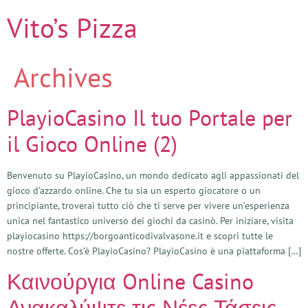
Vito’s Pizza
Archives
PlayioCasino Il tuo Portale per
il Gioco Online (2)
Benvenuto su PlayioCasino, un mondo dedicato agli appassionati del
gioco d’azzardo online. Che tu sia un esperto giocatore o un
principiante, troverai tutto ciò che ti serve per vivere un’esperienza
unica nel fantastico universo dei giochi da casinò. Per iniziare, visita
playiocasino https://borgoanticodivalvasone.it e scopri tutte le
nostre offerte. Cos’è PlayioCasino? PlayioCasino è una piattaforma […]
Καινούργια Online Casino
Ανακαλύψτε τις Νέες Τάσεις