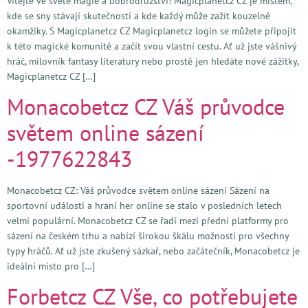
Vítejte ve světě magie a dobrodružství! Magicplanetcz CZ je místem,
kde se sny stávají skutečností a kde každý může zažít kouzelné
okamžiky. S Magicplanetcz CZ Magicplanetcz login se můžete připojit
k této magické komunitě a začít svou vlastní cestu. Ať už jste vášnivý
hráč, milovník fantasy literatury nebo prostě jen hledáte nové zážitky,
Magicplanetcz CZ […]
Monacobetcz CZ Váš průvodce
světem online sázení
-1977622843
Monacobetcz CZ: Váš průvodce světem online sázení Sázení na
sportovní události a hraní her online se stalo v posledních letech
velmi populární. Monacobetcz CZ se řadí mezi přední platformy pro
sázení na českém trhu a nabízí širokou škálu možností pro všechny
typy hráčů. Ať už jste zkušený sázkař, nebo začátečník, Monacobetcz je
ideální místo pro […]
Forbetcz CZ Vše, co potřebujete