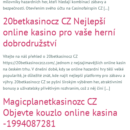
milovníky hazardních her, kteří hledají kombinaci zábavy a
bezpečnosti. Otevřením svého účtu na Casinofairspin CZ […]
20betkasinocz CZ Nejlepší
online kasino pro vaše herní
dobrodružství
Vítejte na náš přehled o 20betkasinocz CZ
https://20betkasinoczcz.com/, jednom z nejzajímavějších online kasin
na českém trhu. V dnešní době, kdy se online hazardní hry těší velké
popularitě, je důležité znát, kde najít nejlepší platformy pro zábavu a
výhry. 20betkasinocz CZ se pyšní širokým výběrem her, atraktivními
bonusy a uživatelsky přívětivým rozhraním, což z něj činí […]
Magicplanetkasinozc CZ
Objevte kouzlo online kasina
-1994087281