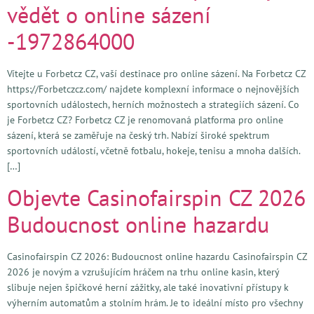
vědět o online sázení
-1972864000
Vítejte u Forbetcz CZ, vaší destinace pro online sázení. Na Forbetcz CZ
https://Forbetczcz.com/ najdete komplexní informace o nejnovějších
sportovních událostech, herních možnostech a strategiích sázení. Co
je Forbetcz CZ? Forbetcz CZ je renomovaná platforma pro online
sázení, která se zaměřuje na český trh. Nabízí široké spektrum
sportovních událostí, včetně fotbalu, hokeje, tenisu a mnoha dalších.
[…]
Objevte Casinofairspin CZ 2026
Budoucnost online hazardu
Casinofairspin CZ 2026: Budoucnost online hazardu Casinofairspin CZ
2026 je novým a vzrušujícím hráčem na trhu online kasin, který
slibuje nejen špičkové herní zážitky, ale také inovativní přístupy k
výherním automatům a stolním hrám. Je to ideální místo pro všechny