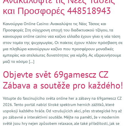
και Προσφορές 448518943
Καινούργια Online Casino: Ανακαλύψτε τις Νέες Τάσεις και
Προσφορές Στη σύγχρονη εποχή του διαδικτυακού τζόγου, τα
καινουργια online casino νεα καζινο ελλαδα έχουν γίνει η νέα τάση
στον τομέα της ψυχαγωγίας. Οι παίκτες έχουν πλέον πρόσβαση σε
μια πληθώρα καινούργιων καζίνο που προσφέρουν μοναδικές
εμπειρίες και ατελείωτες δυνατότητες για κέρδη. Ας εξερευνήσουμε
μαζί το κόσμο […]
Objevte svět 69gamescz CZ
Zábava a soutěže pro každého!
Vstupte do fascinujícího světa online her a zábavy na 69gamescz CZ
2026. Tento portál nabízí široké spektrum herních zážitků, které
uspokojí každého hráče. Od vzrušujících akcí, přes strategické hry až
po zábavné a interaktivní soutěže. Mějte na paměti, že v moderním
světě jsou hry nejen způsobem relaxace, ale také příležitostí, jak se