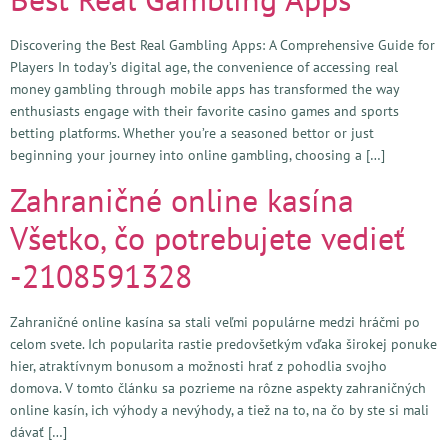
Discovering the Best Real Gambling Apps: A Comprehensive Guide for
Players In today’s digital age, the convenience of accessing real
money gambling through mobile apps has transformed the way
enthusiasts engage with their favorite casino games and sports
betting platforms. Whether you’re a seasoned bettor or just
beginning your journey into online gambling, choosing a […]
Zahraničné online kasína
Všetko, čo potrebujete vedieť
-2108591328
Zahraničné online kasína sa stali veľmi populárne medzi hráčmi po
celom svete. Ich popularita rastie predovšetkým vďaka širokej ponuke
hier, atraktívnym bonusom a možnosti hrať z pohodlia svojho
domova. V tomto článku sa pozrieme na rôzne aspekty zahraničných
online kasín, ich výhody a nevýhody, a tiež na to, na čo by ste si mali
dávať […]