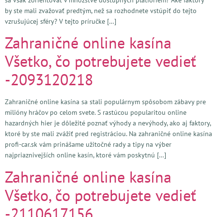
by ste mali zvažovať predtým, než sa rozhodnete vstúpiť do tejto
vzrušujúcej sféry? V tejto príručke […]
Zahraničné online kasína
Všetko, čo potrebujete vedieť
-2093120218
Zahraničné online kasína sa stali populárnym spôsobom zábavy pre
milióny hráčov po celom svete. S rastúcou popularitou online
hazardných hier je dôležité poznať výhody a nevýhody, ako aj faktory,
ktoré by ste mali zvážiť pred registráciou. Na zahraničné online kasína
profi-car.sk vám prinášame užitočné rady a tipy na výber
najpriaznivejších online kasín, ktoré vám poskytnú […]
Zahraničné online kasína
Všetko, čo potrebujete vedieť
-2110617156