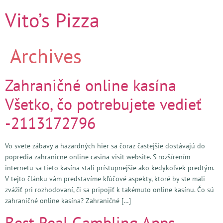
Vito’s Pizza
Archives
Zahraničné online kasína
Všetko, čo potrebujete vedieť
-2113172796
Vo svete zábavy a hazardných hier sa čoraz častejšie dostávajú do
popredia zahranicne online casina visit website. S rozšírením
internetu sa tieto kasína stali prístupnejšie ako kedykoľvek predtým.
V tejto článku vám predstavíme kľúčové aspekty, ktoré by ste mali
zvážiť pri rozhodovaní, či sa pripojiť k takémuto online kasínu. Čo sú
zahraničné online kasína? Zahraničné […]
Best Real Gambling Apps