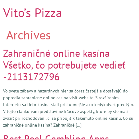
Vito’s Pizza
Archives
Zahraničné online kasína
Všetko, čo potrebujete vedieť
-2113172796
Vo svete zábavy a hazardných hier sa čoraz častejšie dostávajú do
popredia zahranicne online casina visit website. S rozšírením
internetu sa tieto kasína stali prístupnejšie ako kedykoľvek predtým.
V tejto článku vám predstavíme kľúčové aspekty, ktoré by ste mali
zvážiť pri rozhodovaní, či sa pripojiť k takémuto online kasínu. Čo sú
zahraničné online kasína? Zahraničné […]
Best Real Gambling Apps