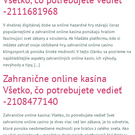
-2111681968
V dnešnej digitálnej dobe sa online hazardné hry stávajú čoraz
populárnejšími a zahraničné online kasína ponúkajú hráčom
fascinujúci svet zábavy a vzrušenia. Ak hľadáte platformu, kde si
môžete zahrať svoje obľúbené hry, zahraničné online casino
klingosport.sk ponúka široké možnosti. V tejto článku sa pozrieme na
najdôležitejšie aspekty zahraničných online kasín, ich výhody,
nevýhody a tipy, […]
Zahranične online kasína
Všetko, čo potrebujete vedieť
-2108477140
Zahranične online kasína: Všetko, čo potrebujete vedieť Svet
zahranicne online casino je dnes viac než len zábava; je to odvetvie,
ktoré ponúka neobmedzené možnosti pre hráčov z celého sveta. Ako
sa však zorientovať v množstve dostupných platforiem? Aké faktory