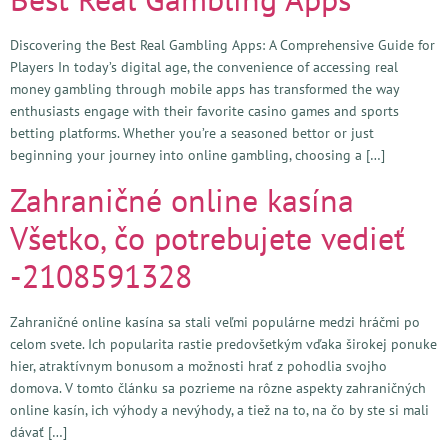
Discovering the Best Real Gambling Apps: A Comprehensive Guide for
Players In today’s digital age, the convenience of accessing real
money gambling through mobile apps has transformed the way
enthusiasts engage with their favorite casino games and sports
betting platforms. Whether you’re a seasoned bettor or just
beginning your journey into online gambling, choosing a […]
Zahraničné online kasína
Všetko, čo potrebujete vedieť
-2108591328
Zahraničné online kasína sa stali veľmi populárne medzi hráčmi po
celom svete. Ich popularita rastie predovšetkým vďaka širokej ponuke
hier, atraktívnym bonusom a možnosti hrať z pohodlia svojho
domova. V tomto článku sa pozrieme na rôzne aspekty zahraničných
online kasín, ich výhody a nevýhody, a tiež na to, na čo by ste si mali
dávať […]