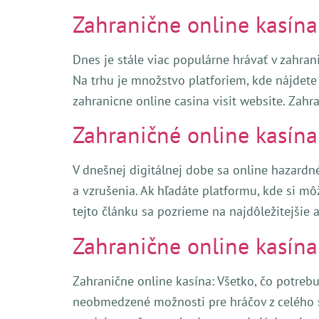
Zahranične online kasína
Dnes je stále viac populárne hrávať v zahran
Na trhu je množstvo platforiem, kde nájdete 
zahranicne online casina visit website. Zahr
Zahraničné online kasína
V dnešnej digitálnej dobe sa online hazardn
a vzrušenia. Ak hľadáte platformu, kde si mô
tejto článku sa pozrieme na najdôležitejšie a
Zahranične online kasína
Zahranične online kasína: Všetko, čo potrebu
neobmedzené možnosti pre hráčov z celého sv