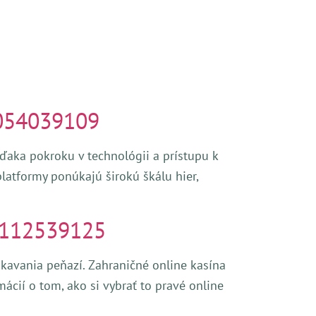
2054039109
ďaka pokroku v technológii a prístupu k
platformy ponúkajú širokú škálu hier,
-2112539125
skavania peňazí. Zahraničné online kasína
mácií o tom, ako si vybrať to pravé online