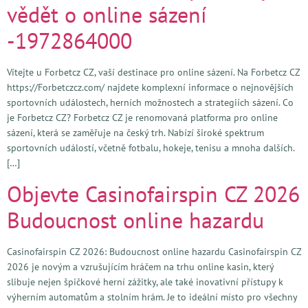
vědět o online sázení
-1972864000
Vítejte u Forbetcz CZ, vaší destinace pro online sázení. Na Forbetcz CZ
https://Forbetczcz.com/ najdete komplexní informace o nejnovějších
sportovních událostech, herních možnostech a strategiích sázení. Co
je Forbetcz CZ? Forbetcz CZ je renomovaná platforma pro online
sázení, která se zaměřuje na český trh. Nabízí široké spektrum
sportovních událostí, včetně fotbalu, hokeje, tenisu a mnoha dalších.
[…]
Objevte Casinofairspin CZ 2026
Budoucnost online hazardu
Casinofairspin CZ 2026: Budoucnost online hazardu Casinofairspin CZ
2026 je novým a vzrušujícím hráčem na trhu online kasin, který
slibuje nejen špičkové herní zážitky, ale také inovativní přístupy k
výherním automatům a stolním hrám. Je to ideální místo pro všechny