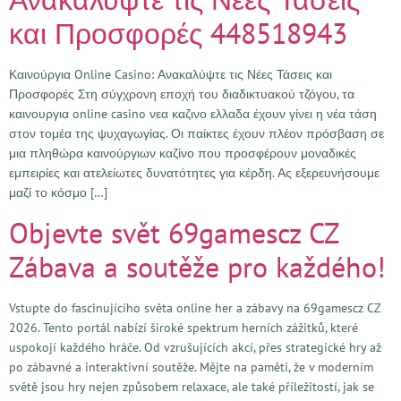
και Προσφορές 448518943
Καινούργια Online Casino: Ανακαλύψτε τις Νέες Τάσεις και
Προσφορές Στη σύγχρονη εποχή του διαδικτυακού τζόγου, τα
καινουργια online casino νεα καζινο ελλαδα έχουν γίνει η νέα τάση
στον τομέα της ψυχαγωγίας. Οι παίκτες έχουν πλέον πρόσβαση σε
μια πληθώρα καινούργιων καζίνο που προσφέρουν μοναδικές
εμπειρίες και ατελείωτες δυνατότητες για κέρδη. Ας εξερευνήσουμε
μαζί το κόσμο […]
Objevte svět 69gamescz CZ
Zábava a soutěže pro každého!
Vstupte do fascinujícího světa online her a zábavy na 69gamescz CZ
2026. Tento portál nabízí široké spektrum herních zážitků, které
uspokojí každého hráče. Od vzrušujících akcí, přes strategické hry až
po zábavné a interaktivní soutěže. Mějte na paměti, že v moderním
světě jsou hry nejen způsobem relaxace, ale také příležitostí, jak se