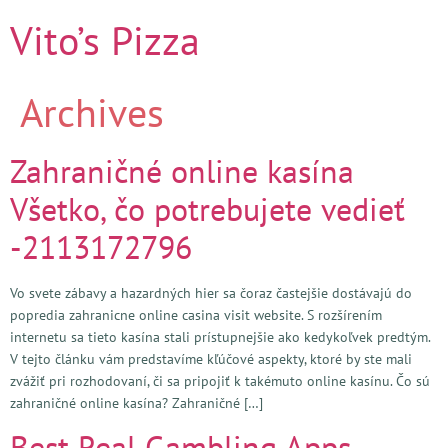
Vito’s Pizza
Archives
Zahraničné online kasína
Všetko, čo potrebujete vedieť
-2113172796
Vo svete zábavy a hazardných hier sa čoraz častejšie dostávajú do
popredia zahranicne online casina visit website. S rozšírením
internetu sa tieto kasína stali prístupnejšie ako kedykoľvek predtým.
V tejto článku vám predstavíme kľúčové aspekty, ktoré by ste mali
zvážiť pri rozhodovaní, či sa pripojiť k takémuto online kasínu. Čo sú
zahraničné online kasína? Zahraničné […]
Best Real Gambling Apps