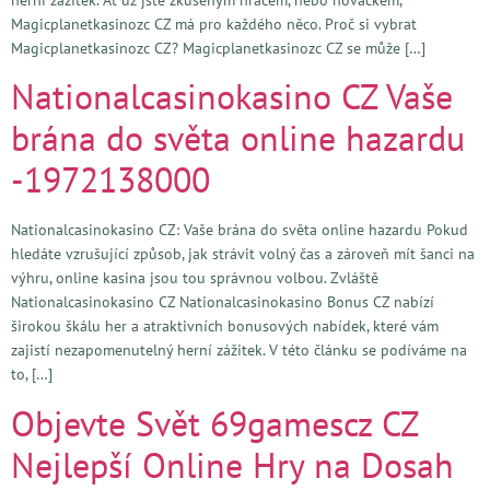
Magicplanetkasinozc CZ má pro každého něco. Proč si vybrat
Magicplanetkasinozc CZ? Magicplanetkasinozc CZ se může […]
Nationalcasinokasino CZ Vaše
brána do světa online hazardu
-1972138000
Nationalcasinokasino CZ: Vaše brána do světa online hazardu Pokud
hledáte vzrušující způsob, jak strávit volný čas a zároveň mít šanci na
výhru, online kasina jsou tou správnou volbou. Zvláště
Nationalcasinokasino CZ Nationalcasinokasino Bonus CZ nabízí
širokou škálu her a atraktivních bonusových nabídek, které vám
zajistí nezapomenutelný herní zážitek. V této článku se podíváme na
to, […]
Objevte Svět 69gamescz CZ
Nejlepší Online Hry na Dosah