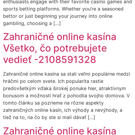
enthusiasts engage with their favorite casino games and
sports betting platforms. Whether you’re a seasoned
bettor or just beginning your journey into online
gambling, choosing a […]
Zahraničné online kasína
Všetko, čo potrebujete
vedieť -2108591328
Zahraničné online kasína sa stali veľmi populárne medzi
hráčmi po celom svete. Ich popularita rastie
predovšetkým vďaka širokej ponuke hier, atraktívnym
bonusom a možnosti hrať z pohodlia svojho domova. V
tomto článku sa pozrieme na rôzne aspekty
zahraničných online kasín, ich výhody a nevýhody, a
tiež na to, na čo by ste si mali dávať […]
Zahraničné online kasína