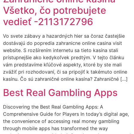
Všetko, čo potrebujete
vedieť -2113172796
Vo svete zábavy a hazardných hier sa čoraz častejšie
dostávajú do popredia zahranicne online casina visit
website. S rozšírením internetu sa tieto kasína stali
prístupnejšie ako kedykoľvek predtým. V tejto článku
vám predstavíme kľúčové aspekty, ktoré by ste mali
zvážiť pri rozhodovaní, či sa pripojiť k takémuto online
kasínu. Čo sú zahraničné online kasína? Zahraničné […]
Best Real Gambling Apps
Discovering the Best Real Gambling Apps: A
Comprehensive Guide for Players In today’s digital age,
the convenience of accessing real money gambling
through mobile apps has transformed the way