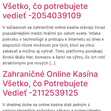
Všetko, čo potrebujete
vedieť -2054039109
V súčasnosti sa zahraničné online kasína stávajú čoraz
populárnejšími medzi hráčmi po celom svete. Vďaka
pokroku v technológii a prístupu k Internetu sú dnes k
dispozícii rôzne možnosti pre tých, ktorí sa chcú
zabávať a možno aj vyhrať. Tieto platformy ponúkajú
širokú škálu hier, bonusov a šancí na výhru, čo ich robí
atraktívnymi pre nových […]
Zahraničné Online Kasína
Všetko, čo Potrebujete
Vedieť -2112539125
V dnešnej dobe sa online kasína stali jedným z
najpopulárnejších spôsobov zábavy a potenciálneho