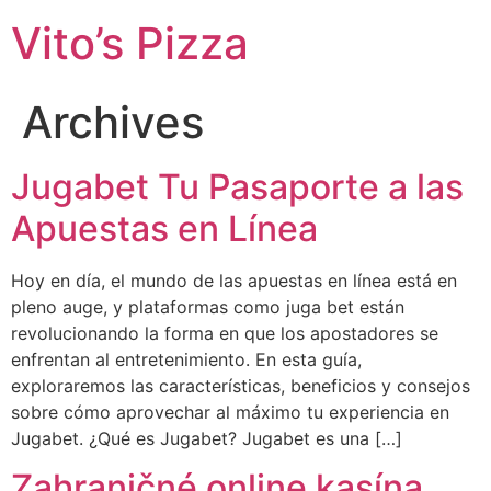
Vito’s Pizza
Archives
Jugabet Tu Pasaporte a las
Apuestas en Línea
Hoy en día, el mundo de las apuestas en línea está en
pleno auge, y plataformas como juga bet están
revolucionando la forma en que los apostadores se
enfrentan al entretenimiento. En esta guía,
exploraremos las características, beneficios y consejos
sobre cómo aprovechar al máximo tu experiencia en
Jugabet. ¿Qué es Jugabet? Jugabet es una […]
Zahraničné online kasína