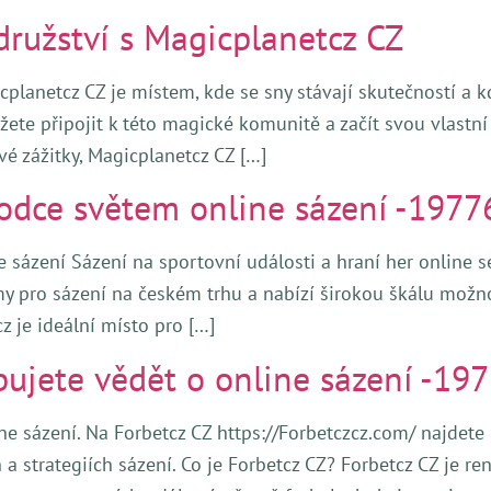
družství s Magicplanetcz CZ
cplanetcz CZ je místem, kde se sny stávají skutečností a 
te připojit k této magické komunitě a začít svou vlastní c
vé zážitky, Magicplanetcz CZ […]
odce světem online sázení -197
sázení Sázení na sportovní události a hraní her online se
y pro sázení na českém trhu a nabízí širokou škálu možnos
 je ideální místo pro […]
ebujete vědět o online sázení -1
line sázení. Na Forbetcz CZ https://Forbetczcz.com/ najde
a strategiích sázení. Co je Forbetcz CZ? Forbetcz CZ je r