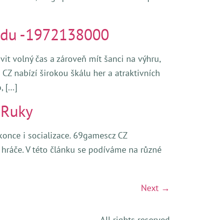
ardu -1972138000
vit volný čas a zároveň mít šanci na výhru,
CZ nabízí širokou škálu her a atraktivních
, […]
 Ruky
okonce i socializace. 69gamescz CZ
 hráče. V této článku se podíváme na různé
Next
→
All rights reserved