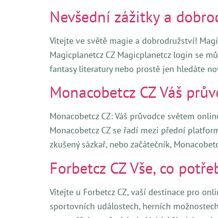
Nevšední zážitky a dobro
Vítejte ve světě magie a dobrodružství! Magi
Magicplanetcz CZ Magicplanetcz login se může
fantasy literatury nebo prostě jen hledáte no
Monacobetcz CZ Váš prův
Monacobetcz CZ: Váš průvodce světem online 
Monacobetcz CZ se řadí mezi přední platform
zkušený sázkař, nebo začátečník, Monacobetcz
Forbetcz CZ Vše, co potř
Vítejte u Forbetcz CZ, vaší destinace pro on
sportovních událostech, herních možnostech 