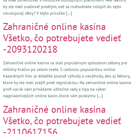
by ste mali zvažovať predtým, než sa rozhodnete vstúpiť do tejto
vzrušujúcej sféry? V tejto príručke […]
Zahraničné online kasína
Všetko, čo potrebujete vedieť
-2093120218
Zahraničné online kasína sa stali populárnym spôsobom zábavy pre
milióny hráčov po celom svete. S rastúcou popularitou online
hazardných hier je dôležité poznať výhody a nevýhody, ako aj faktory,
ktoré by ste mali zvážiť pred registráciou. Na zahraničné online kasína
profi-car.sk vám prinášame užitočné rady a tipy na výber
najpriaznivejších online kasín, ktoré vám poskytnú […]
Zahraničné online kasína
Všetko, čo potrebujete vedieť
-2110617156