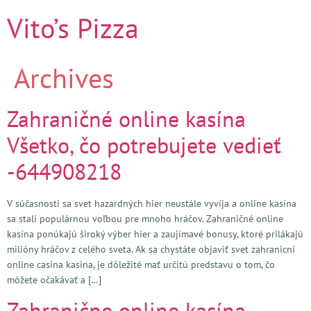
Vito’s Pizza
Archives
Zahraničné online kasína
Všetko, čo potrebujete vedieť
-644908218
V súčasnosti sa svet hazardných hier neustále vyvíja a online kasína
sa stali populárnou voľbou pre mnoho hráčov. Zahraničné online
kasína ponúkajú široký výber hier a zaujímavé bonusy, ktoré prilákajú
milióny hráčov z celého sveta. Ak sa chystáte objaviť svet zahranicni
online casina kasina, je dôležité mať určitú predstavu o tom, čo
môžete očakávať a […]
Zahranične online kasína